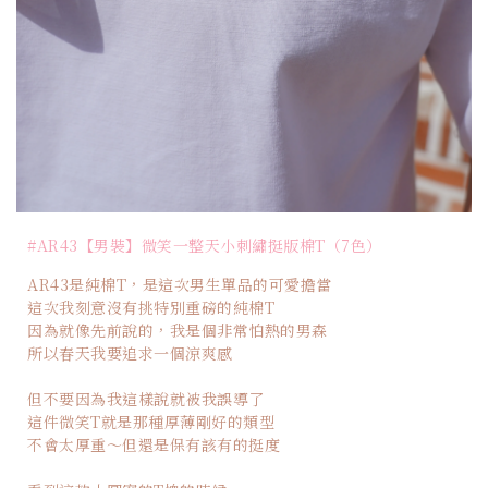
#AR43【男裝】微笑一整天小刺繡挺版棉T（7色）
AR43是純棉T，是這次男生單品的可愛擔當
這次我刻意沒有挑特別重磅的純棉T
因為就像先前說的，我是個非常怕熱的男森
所以春天我要追求一個涼爽感
但不要因為我這樣說就被我誤導了
這件微笑T就是那種厚薄剛好的類型
不會太厚重～但還是保有該有的挺度