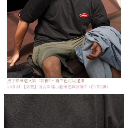
接下來是這次第二款棉T～有三色可以選擇
#AR44 【男裝】復古刺繡小圓標經典款綿T（白/灰/黑）