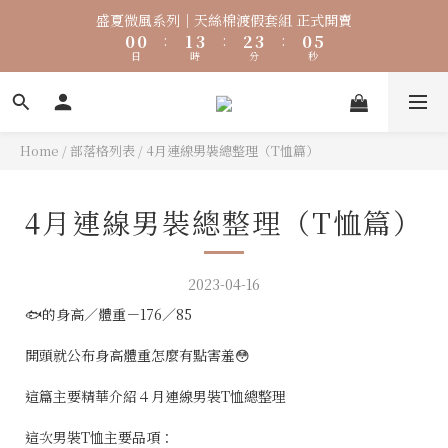
9
5
5
6
8
7
8
5
2
1
0
1
5
1
1
2
4
3
4
1
盛夏微風系列｜天絲棉渡假套組 正式開賣
8
🐟【時煥元素 Collagen Luxe 專利魚膠原 濃醇膠原配方】100%
4
4
5
7
6
7
4
1
0
0
4
0
0
:
1
3
:
2
3
:
0
7
3
3
4
6
5
6
3
膠原蛋白 好吸收 × 零添加，才是關鍵
0
日
時
分
秒
3
0
2
1
2
6
2
2
3
5
4
5
2
2
1
0
1
5
1
1
2
4
3
4
1
盛夏微風系列｜天絲棉渡假套組 正式開賣
1
0
0
4
0
0
:
1
3
:
2
3
:
0
0
日
時
分
秒
3
0
2
1
2
Home
/
部落格列表
/
4月連線男裝總整理（T恤篇）
2
1
0
1
1
0
0
0
4月連線男裝總整理（T恤篇）
2023-04-16
🐟的身高／體重－176／85
開頭就公布身高體重怎麼有點害羞😳
這篇主要精華介紹４月連線男裝T恤總整理
這次男裝T恤主要品項：