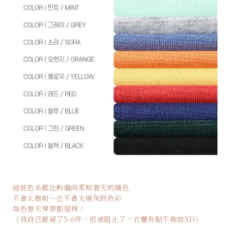
這款色系都比較偏向柔和春天的顏色
不會太飽和～也不會太過灰的色彩
每色春天穿搭都超棒！
（我自己都留了5-6件，但被阻止了，衣櫃有點不夠放XD）