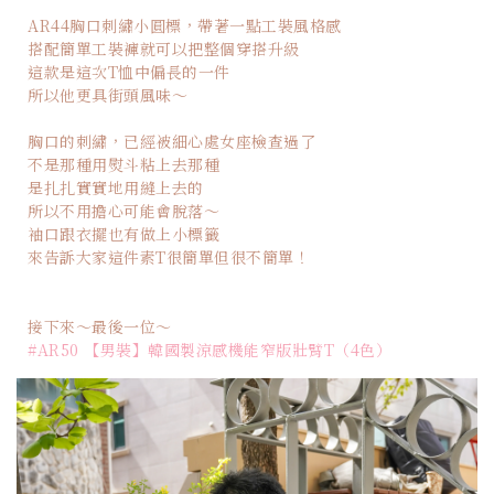
AR44胸口刺繡小圓標，帶著一點工裝風格感
搭配簡單工裝褲就可以把整個穿搭升級
這款是這次T恤中偏長的一件
所以他更具街頭風味～
胸口的刺繡，已經被細心處女座檢查過了
不是那種用熨斗粘上去那種
是扎扎實實地用縫上去的
所以不用擔心可能會脫落～
袖口跟衣擺也有做上小標籤
來告訴大家這件素T很簡單但很不簡單！
接下來～最後一位～
#AR50 【男裝】韓國製涼感機能窄版壯臂T（4色）