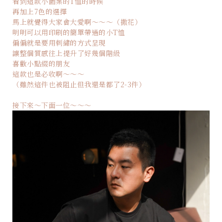
看到這款小圖案的T恤的時候
再加上7色的選擇
馬上就覺得大家會大愛啊～～～（撒花）
明明可以用印刷的簡單帶過的小T恤
偏偏就是要用刺繡的方式呈現
讓整個質感往上提升了好幾個階級
喜歡小點綴的朋友
這款也是必收啊～～～
（雖然這件也被阻止但我還是都了2-3件）
接下來～下面一位～～～