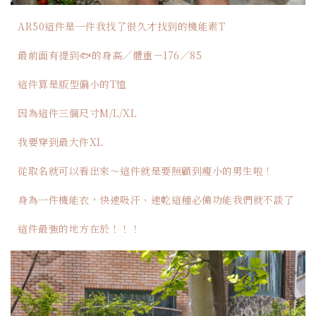
AR50這件是一件我找了很久才找到的機能素T
最前面有提到
🐟的身高／體重－176／85
這件算是版型偏小的T恤
因為這件三個尺寸M/L/XL
我要穿到最大件XL
從取名就可以看出來～這件就是要照顧到瘦小的男生啦！
身為一件機能衣，快速吸汗、速乾這種必備功能我們就不談了
這件最強的地方在於！！！