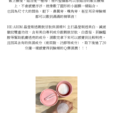
敷上臉後，貼合度一極棒！棉片整個都可以很貼合的敷在臉頰
上，不會感覺浮浮，就像敷了圓形的小面膜一樣貼合。
也因為尺寸大的關係，眼下、鼻翼旁、嘴角旁，甚至耳朵旁臉頰
都可以敷到滿滿的精華液！
HE:ARIM 晶瑩剔透穀胱甘肽保濕棉片 主打晶瑩剔透美白、減緩
皺紋雙重功效，含有美白專利成分跟穀胱甘肽、白番茄、菸鹼醯
胺等幫助肌膚透亮的成分，濕敷完拿下來可以感覺到比較明亮。
且因其含有的保濕成分（玻尿酸、泛醇等成分），取下後過了20
分鐘一樣感覺得到臉頰的Ｑ彈濕潤！！！