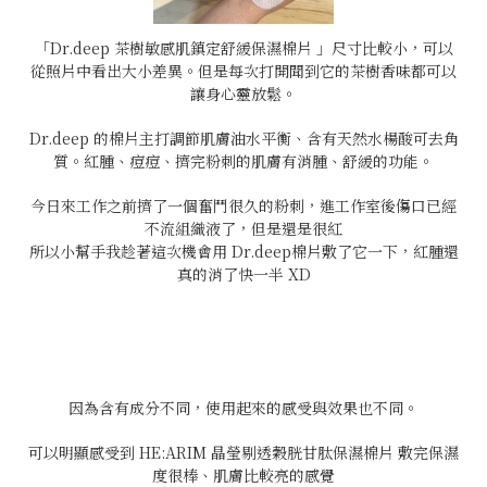
「Dr.deep 茶樹敏感肌鎮定舒緩保濕棉片 」尺寸比較小，可以
從照片中看出大小差異。但是每次打開聞到它的茶樹香味都可以
讓身心靈放鬆。
Dr.deep 的棉片主打調節肌膚油水平衡、含有天然水楊酸可去角
質。紅腫、痘痘、擠完粉刺的肌膚有消腫、舒緩的功能。
今日來工作之前擠了一個奮鬥很久的粉刺，進工作室後傷口已經
不流組織液了，但是還是很紅
所以小幫手我趁著這次機會用 Dr.deep棉片敷了它一下，紅腫還
真的消了快一半 XD
因為含有成分不同，使用起來的感受與效果也不同。
可以明顯感受到 HE:ARIM 晶瑩剔透穀胱甘肽保濕棉片 敷完保濕
度很棒、肌膚比較亮的感覺