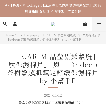
🐟【時煥元素 Collagen Luxe 專利魚膠原 濃醇膠原配方】100%
🌈七月涼感韓貨新品連線 已收單🌈 全力追加出貨中
膠原蛋白 好吸收 × 零添加，才是關鍵
7月飾品連線 ✨ 7/16-7/26
Home
/
Blog list page
/
「HE:ARIM 晶瑩剔透穀胱甘肽保濕棉片」 與
「Dr.deep 茶樹敏感肌鎮定舒緩保濕棉片 」 by 小幫手P
🌈七月涼感韓貨新品連線 已收單🌈 全力追加出貨中
「HE:ARIM 晶瑩剔透穀胱甘
肽保濕棉片」 與 「Dr.deep
茶樹敏感肌鎮定舒緩保濕棉片
」 by 小幫手P
2024-11-12
各位！這次闆娘又找到了厲害的保養品了！！！