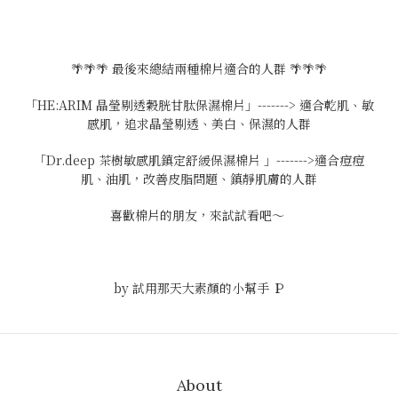
🌴🌴🌴 最後來總結兩種棉片適合的人群 🌴🌴🌴
「HE:ARIM 晶瑩剔透穀胱甘肽保濕棉片」-------> 適合乾肌、敏
感肌，追求晶瑩剔透、美白、保濕的人群
「Dr.deep 茶樹敏感肌鎮定舒緩保濕棉片 」------->適合痘痘
肌、油肌，改善皮脂問題、鎮靜肌膚的人群
喜歡棉片的朋友，來試試看吧～
by 試用那天大素顏的小幫手 Ｐ
About