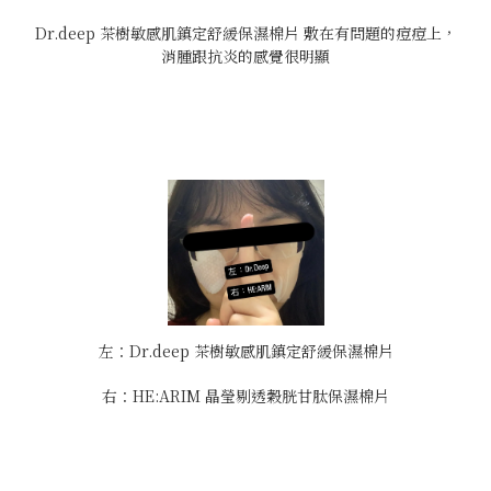
Dr.deep 茶樹敏感肌鎮定舒緩保濕棉片 敷在有問題的痘痘上，
消腫跟抗炎的感覺很明顯
左：Dr.deep 茶樹敏感肌鎮定舒緩保濕棉片
右：HE:ARIM 晶瑩剔透穀胱甘肽保濕棉片