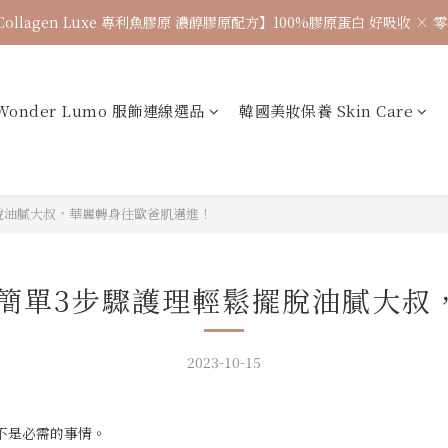
🌈七月涼感韓貨新品連線 已收單🌈 全力追加出貨中
7月飾品連線 ✨ 7/16-7/26
🌈七月涼感韓貨新品連線 已收單🌈 全力追加出貨中
Wonder Lumo 服飾連線選品
韓國美妝保養 Skin Care
脫油膩大叔，華麗轉身往歐爸肌邁進！
你簡單3步驟護理輕鬆擺脫油膩大叔
2023-10-15
不是必需的事情。