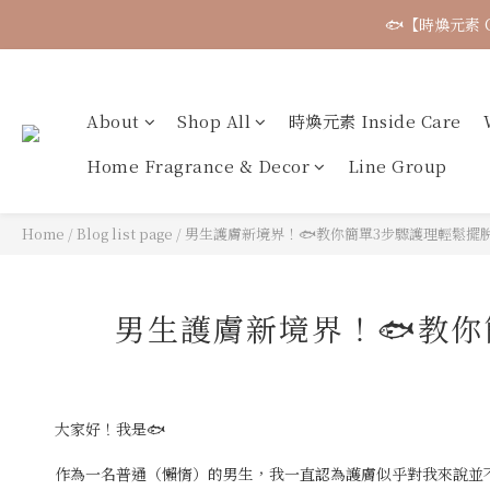
About
Shop All
時煥元素 Inside Care
Home Fragrance & Decor
Line Group
Home
/
Blog list page
/
男生護膚新境界！🐟教你簡單3步驟護理輕鬆擺
男生護膚新境界！🐟教
大家好！我是🐟
作為一名普通（懶惰）的男生，我一直認為護膚似乎對我來說並