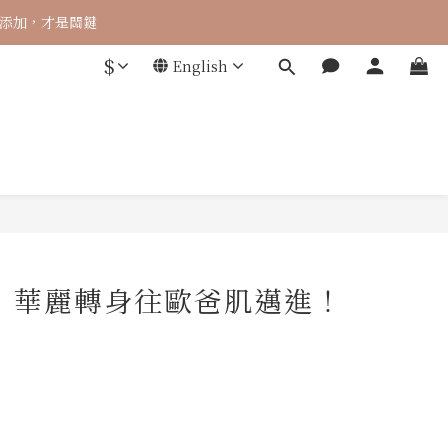
$
English
，華麗轉身往歐爸肌邁進！