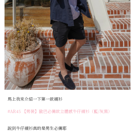
馬上我來介紹一下第一款襯衫
#AR45 【男裝】歐巴必備款立體感牛仔襯衫（藍/灰黑）
說到牛仔襯衫真的是男生必備耶