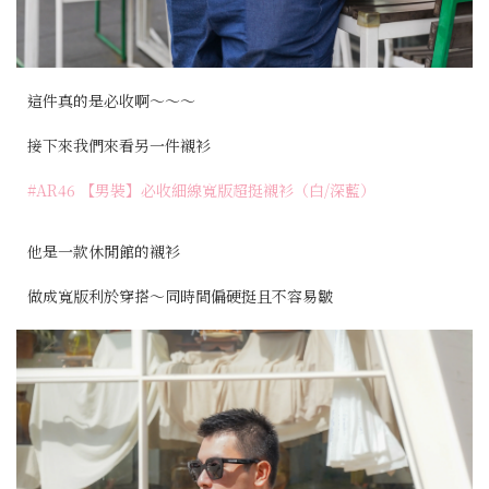
這件真的是必收啊～～～
接下來我們來看另一件襯衫
#AR46 【男裝】必收細線寬版超挺襯衫（白/深藍）
他是一款休閒館的襯衫
做成寬版利於穿搭～同時間偏硬挺且不容易皺