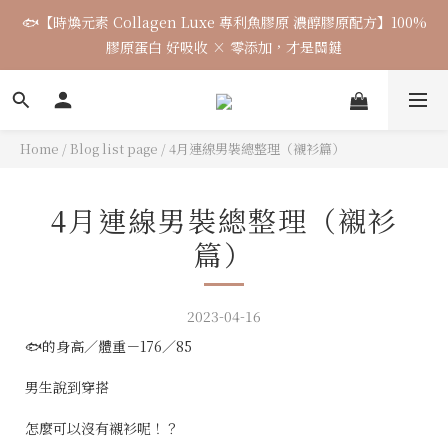
🌈七月涼感韓貨新品連線 已收單🌈 全力追加出貨中
7月飾品連線 ✨ 7/16-7/26
🌈七月涼感韓貨新品連線 已收單🌈 全力追加出貨中
Home
/
Blog list page
/
4月連線男裝總整理（襯衫篇）
4月連線男裝總整理（襯衫
篇）
2023-04-16
🐟的身高／體重－176／85
男生說到穿搭
怎麼可以沒有襯衫呢！？