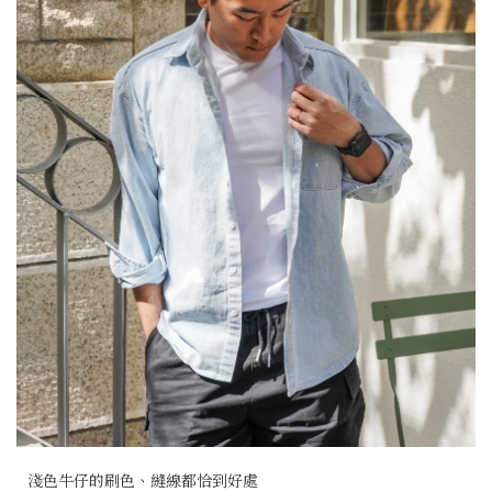
淺色牛仔的刷色、縫線都恰到好處