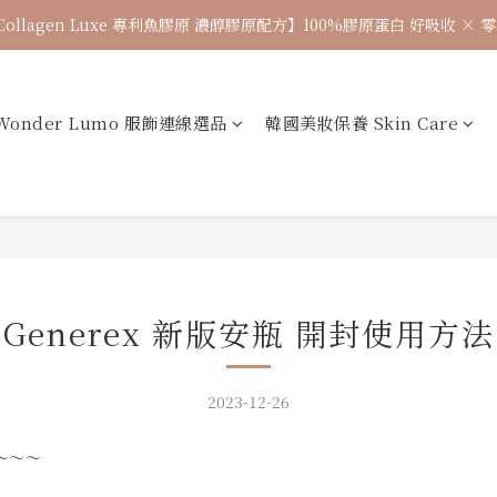
Collagen Luxe 專利魚膠原 濃醇膠原配方】100%膠原蛋白 好吸收 ×
🌈七月涼感韓貨新品連線 已收單🌈 全力追加出貨中
7月飾品連線 ✨ 7/16-7/26
Wonder Lumo 服飾連線選品
韓國美妝保養 Skin Care
🌈七月涼感韓貨新品連線 已收單🌈 全力追加出貨中
Generex 新版安瓶 開封使用方法
2023-12-26
～～～