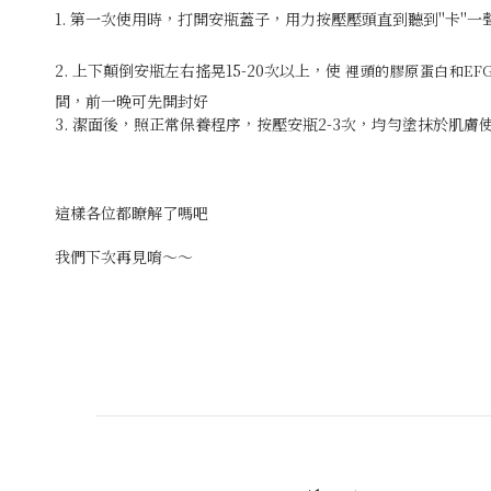
1. 第一次使用時，打開安瓶蓋子，用力按壓壓頭直到聽到"卡"
2. 上下顛倒安瓶左右搖晃15-20次以上，使
裡頭的膠原蛋白和EF
間，前一晚可先開封好
3. 潔面後，照正常保養程序，按壓安瓶2-3次，均勻塗抹於肌膚
這樣各位都瞭解了嗎吧
我們下次再見唷～～