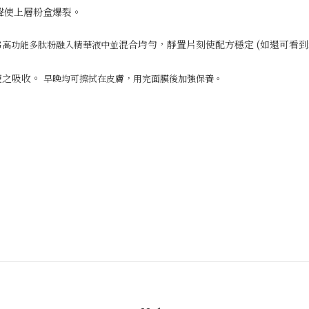
一聲使上層粉盒爆裂。
混合均勻，靜置片刻使配方穩定 (如還可看
G
高功能多肽粉融入精華液中並
使之吸收。
早晚均可擦拭在皮膚，用完面膜後加強保養。