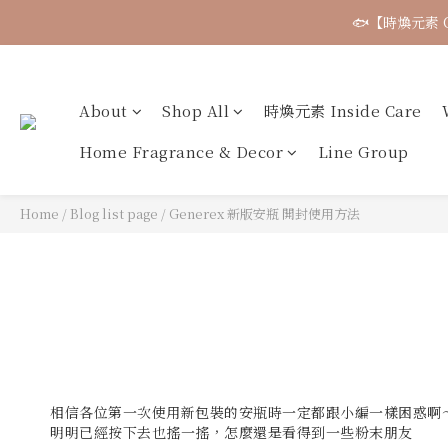
🐟【時煥元素 
About
Shop All
時煥元素 Inside Care
Home Fragrance & Decor
Line Group
Home
/
Blog list page
/
Generex 新版安瓶 開封使用方法
相信各位第一次使用新包裝的安瓶時一定都跟小編一樣困惑啊
明明已經按下去也搖一搖，怎麼還是看得到一些粉末朋友