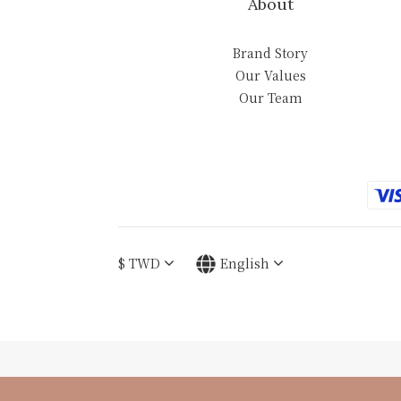
About
Brand Story
Our Values
Our Team
$
TWD
English