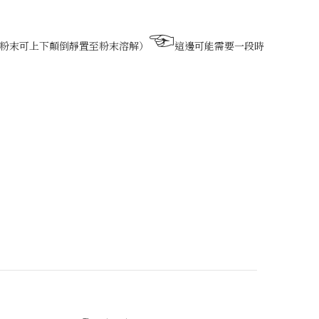
☜
到粉末可上下顛倒靜置至粉末溶解）
這邊可能需要一段時