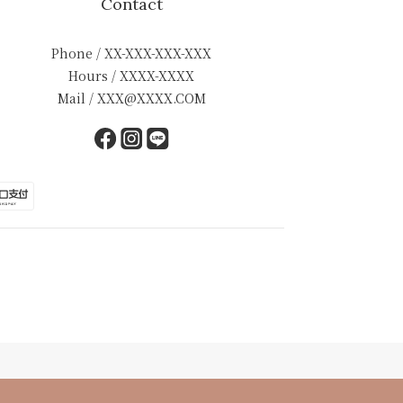
Contact
Phone / XX-XXX-XXX-XXX
Hours / XXXX-XXXX
Mail / XXX@XXXX.COM