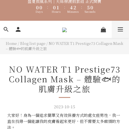
7
7
7
8
9
7
0
0
:
0
1
:
4
2
:
5
0
1
1
1
2
5
3
6
1
盛夏微風系列｜天絲棉渡假套組 正式開賣
6
6
6
7
8
6
Days
Hours
Minutes
Seconds
0
3
1
4
0
0
:
0
1
:
4
2
:
5
0
5
5
5
6
9
7
5
2
0
3
Days
Hours
Minutes
Seconds
0
3
1
4
🐟【時煥元素 Collagen Luxe 專利魚膠原 濃醇膠原配方】100%
4
4
4
5
8
6
9
4
1
2
2
0
3
3
3
3
4
7
5
8
3
膠原蛋白 好吸收 × 零添加，才是關鍵
0
1
1
2
2
2
2
3
6
4
7
2
0
0
1
1
1
1
2
5
3
6
1
盛夏微風系列｜天絲棉渡假套組 正式開賣
0
Home
/
Blog list page
/
NO WATER T1 Prestige73 Collagen Mask
0
0
:
0
1
:
4
2
:
5
0
– 體驗🐟的肌膚升級之旅
Days
Hours
Minutes
Seconds
0
3
1
4
2
0
3
1
2
NO WATER T1 Prestige73
0
1
Collagen Mask – 體驗🐟的
0
肌膚升級之旅
2023-10-15
大家好！身為一個追求簡單又有效保養方式的處女座男性，我一
直在找尋一個能讓我的皮膚看起來更好，但不需要太多麻煩的方
法。