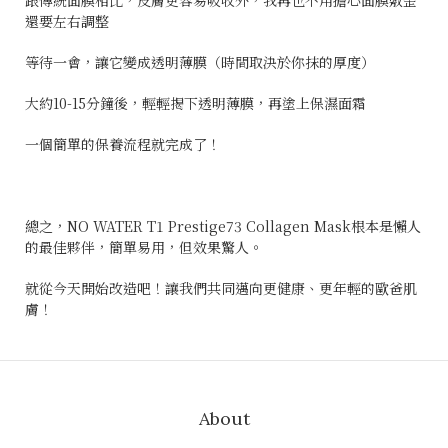
跟傳統面膜相比，皮膚更容易吸收外，我再也不用擔心面膜敷歪
還要左右調整
等待一會，讓它變成透明薄膜（時間取決於你抹的厚度）
大約10-15分鐘後，輕輕揭下透明薄膜，再塗上保濕面霜
一個簡單的保養流程就完成了！
總之，NO WATER T1 Prestige73 Collagen Mask根本是懶人
的最佳夥伴，簡單易用，但效果驚人。
就從今天開始改造吧！讓我們共同邁向更健康、更年輕的歐爸肌
膚！
About