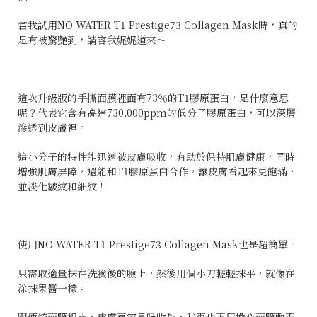
當我試用NO WATER T1 Prestige73 Collagen Mask時，真的
是有被驚艷到，請容我娓娓道來～
這次升級版的手撕面膜裡面有73％的T1膠原蛋白，是什麼意思
呢？代表它含有高達730,000ppm的低分子膠原蛋白，可以深層
滲透到皮膚裡。
這小分子的特性能迅速被皮膚吸收，有助於保持肌膚健康，同時
增強肌膚屏障，還能和T1膠原蛋白合作，讓皮膚看起來更飽滿，
並淡化皺紋和細紋！
使用NO WATER T1 Prestige73 Collagen Mask也是超簡單。
只需取適量抹在洗臉後的臉上，然後用個小刀輕輕抹平，就像在
涂抹果醬一樣。