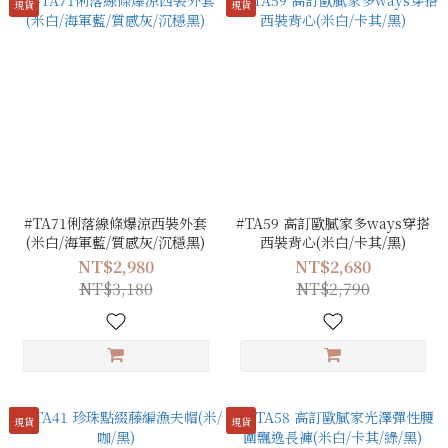
現貨
現貨
#TA71俐落線條爆涼西裝外套
#TA59 高訂歐膩家多ways穿搭
(米白/海軍藍/質感灰/沉穩黑)
西裝背心(米白/卡其/黑)
NT$2,980
NT$2,680
NT$3,180
NT$2,790
現貨
現貨