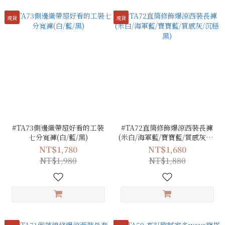
現貨
現貨
#TA73側邊織帶超好看的工裝
#TA72直筒修飾爆涼西裝長褲
七分寬褲(白/藍/黑)
(米白/海軍藍/寶寶藍/質感灰/沉
穩黑)
NT$1,780
NT$1,680
NT$1,980
NT$1,880