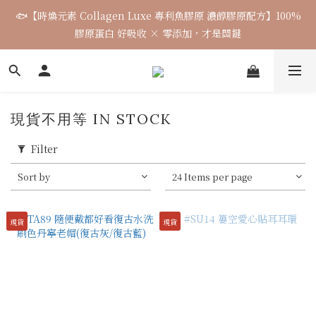
🐟【時煥元素 Collagen Luxe 專利魚膠原 濃醇膠原配方】100%
🌈七月涼感韓貨新品連線 已收單🌈 全力追加出貨中
膠原蛋白 好吸收 × 零添加，才是關鍵
7月飾品連線 ✨ 7/16-7/26
現貨不用等 IN STOCK
🌈七月涼感韓貨新品連線 已收單🌈 全力追加出貨中
Filter
Sort by
24 Items per page
現貨
現貨