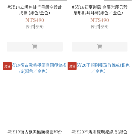
#SY14立體連排芒星鏤空設計
#SY16初夏海風 金屬光澤貝殼
戒指 (銀色/金色)
扇形貼耳耳飾(銀色／金色）
NT$490
NT$490
NT$590
NT$590
現貨
現貨
#SY19復古歐美極簡橢圓印台
#SY20不規則雙環流線戒(銀色