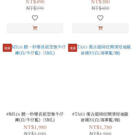
NT$490
NT$380
NT$590
NT$480
現貨
現貨
#MS16 腿一秒變長版型強牛仔
#TA83 復古細條紋開領短袖歐
褲(白/牛仔藍)（SML)
爸襯衫(白/海軍藍/咖)
NT$1,980
NT$1,780
NT$2,090
NT$1,980