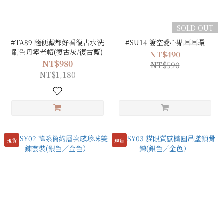
SOLD OUT
#TA89 隨便戴都好看復古水洗
#SU14 簍空愛心貼耳耳環
刷色丹寧老帽(復古灰/復古藍)
NT$490
NT$980
NT$590
NT$1,180
現貨
現貨