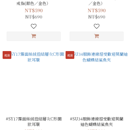
戒指(銀色／金色）
／金色）
NT$590
NT$590
NT$690
NT$690
現貨
現貨
#SY17霧面絲絨扭結層次C形圈
#SU34服飾連線超受歡迎莫蘭
狀耳環
迪色蝴蝶結鯊魚夾