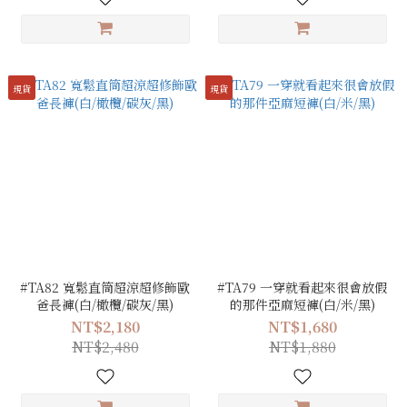
現貨
現貨
#TA82 寬鬆直筒超涼超修飾歐
#TA79 一穿就看起來很會放假
爸長褲(白/橄欖/碳灰/黑)
的那件亞麻短褲(白/米/黑)
NT$2,180
NT$1,680
NT$2,480
NT$1,880