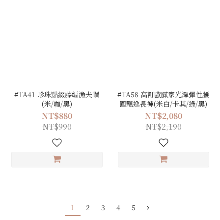
#TA41 珍珠點綴藤編漁夫帽
#TA58 高訂歐膩家光澤彈性腰
(米/咖/黑)
圍飄逸長褲(米白/卡其/綠/黑)
NT$880
NT$2,080
NT$990
NT$2,190
1
2
3
4
5