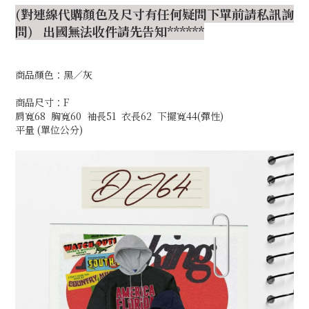
(對連線代購顏色及尺寸有任何疑問下單前請私訊詢
問) 出國無法收件請先告知******
商品顏色：黑／灰
商品尺寸：F
肩寬68 胸寬60 袖長51 衣長62 下擺寬44(彈性)
平量 (單位公分)