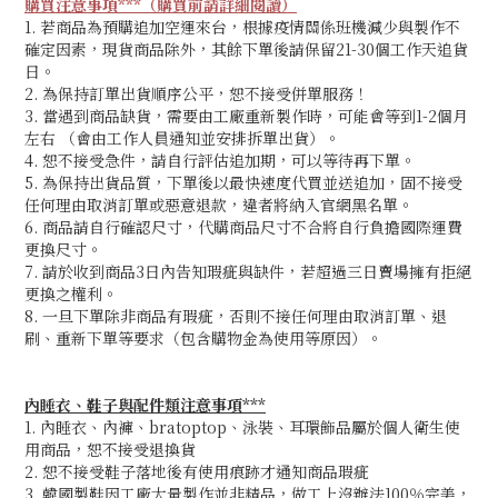
購買注意事項***（購買前請詳細閱讀）
1. 若商品為預購追加空運來台，根據疫情關係班機減少與製作不
確定因素，現貨商品除外，其餘下單後請保留21-30個工作天追貨
日。
2. 為保持訂單出貨順序公平，恕不接受併單服務！
3. 當遇到商品缺貨，需要由工廠重新製作時，可能會等到1-2個月
左右 （會由工作人員通知並安排拆單出貨）。
4. 恕不接受急件，請自行評估追加期
，可以等待再下單。
5. 為保持出貨品質，下單後以最快速度代買並送追加，固不接受
任何理由取消訂單或惡意退款，違者將納入官網黑名單。
6. 商品請自行確認尺寸，代購商品尺寸不合將自行負擔國際運費
更換尺寸。
7. 請於收到商品3日內告知瑕疵與缺件，若超過三日賣場擁有拒絕
更換之權利。
8. 一旦下單除非商品有瑕疵，否則不接任何理由取消訂單、退
刷、重新下單等要求（包含購物金為使用等原因）。
內睡衣、鞋子與配件類注意事項***
1. 內睡衣、內褲、bratoptop、泳裝、耳環飾品屬於個人衛生使
用商品，恕不接受退換貨
2. 恕不接受鞋子落地後有使用痕跡才通知商品瑕疵
3. 韓國製鞋因工廠大量製作並非精品，做工上沒辦法100％完美，