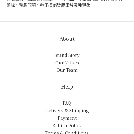
縫線、殘膠問題、鞋子摺痕皆屬正常製鞋現象
About
Brand Story
Our Values
Our Team
Help
FAQ
Delivery & Shipping
Payment
Return Policy
Terms & Conditions