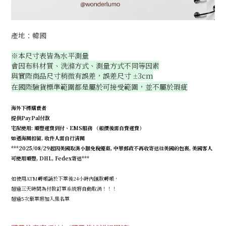
產地：韓國
※本尺寸表皆為水平測量
會因布料材質、洗滌方式、測量方式不同等因素
與實際商品尺寸稍微有誤差，誤差尺寸
3cm
±
在國際驗貨標準範圍都是屬於可接受範圍，並不屬於瑕疵
海外下標購賣者
提供PayPal付款
宅配使用: 順豐運費到付、EMS服務 （報價後需自費運費）
如遇海關扣留, 收件人需自行清關
***2025/08/29起因美國取消小額免稅優惠, 中華郵政不再收寄送往美國的包裹, 美國客人
可使用順豐, DHL, Fedex寄送***
如使用ATM轉帳請於下單後24小時內匯款轉帳，
超過三天時間為付款訂單系統將自動取消！！！
超過5次棄單將加入黑名單