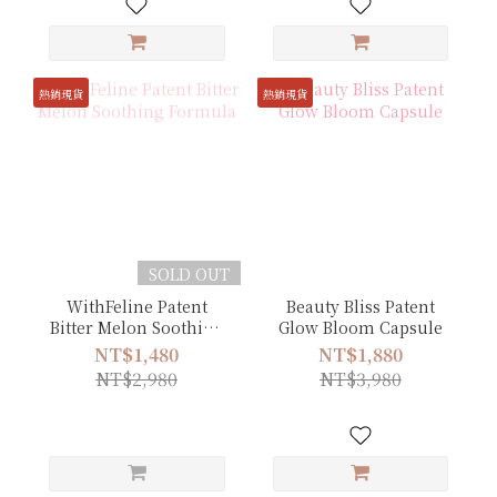
熱銷現貨
熱銷現貨
SOLD OUT
WithFeline Patent
Beauty Bliss Patent
Bitter Melon Soothing
Glow Bloom Capsule
Formula
NT$1,480
NT$1,880
NT$2,980
NT$3,980