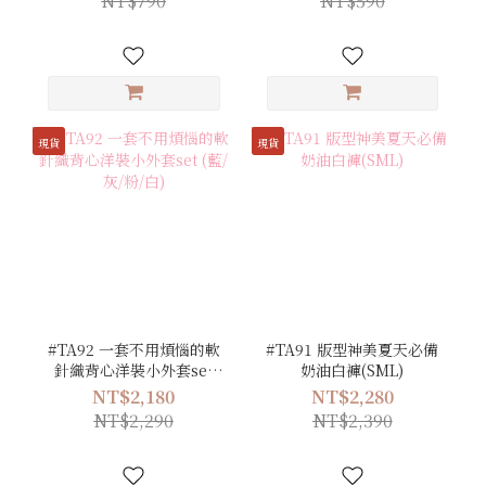
NT$790
NT$590
現貨
現貨
#TA92 一套不用煩惱的軟
#TA91 版型神美夏天必備
針織背心洋裝小外套set
奶油白褲(SML)
(藍/灰/粉/白)
NT$2,180
NT$2,280
NT$2,290
NT$2,390