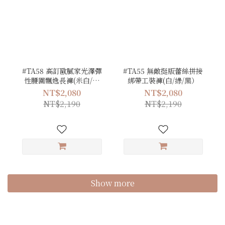
#TA58 高訂歐膩家光澤彈
#TA55 無敵挺版蕾絲拼接
性腰圍飄逸長褲(米白/卡
綁帶工裝褲(白/綠/黑）
其/綠/黑)
NT$2,080
NT$2,080
NT$2,190
NT$2,190
Show more