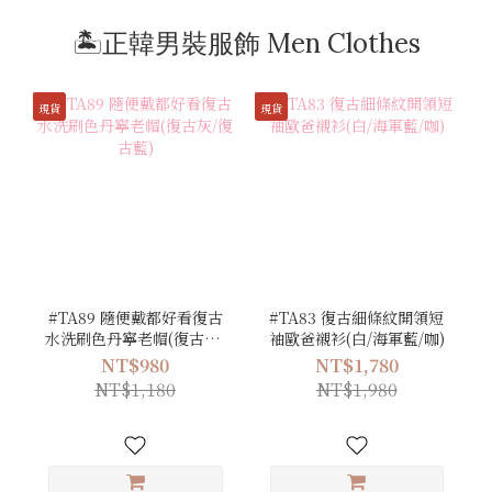
🏝️正韓男裝服飾 Men Clothes
現貨
現貨
#TA89 隨便戴都好看復古
#TA83 復古細條紋開領短
水洗刷色丹寧老帽(復古灰/
袖歐爸襯衫(白/海軍藍/咖)
復古藍)
NT$980
NT$1,780
NT$1,180
NT$1,980