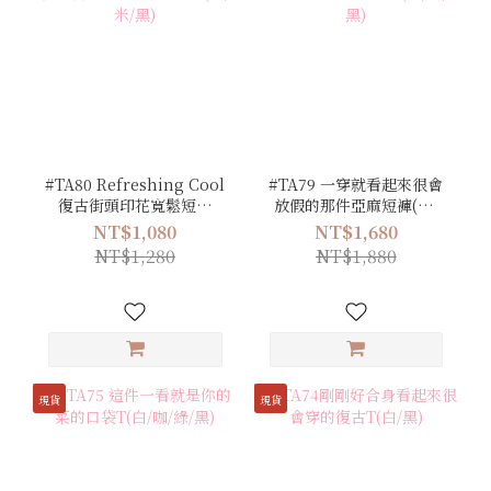
#TA80 Refreshing Cool
#TA79 一穿就看起來很會
復古街頭印花寬鬆短袖
放假的那件亞麻短褲(白/
T(白/米/黑)
米/黑)
NT$1,080
NT$1,680
NT$1,280
NT$1,880
現貨
現貨