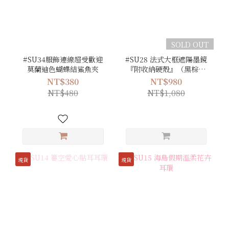
SOLD OUT
#SU34服飾連線超受歡迎
#SU28 法式大框遮陽墨鏡
莫蘭迪色蝴蝶結鯊魚夾
『附收納硬殼』（黑棕／
橄欖綠／淺咖／黑／豹
NT$380
NT$980
紋）
NT$480
NT$1,080
現貨
現貨