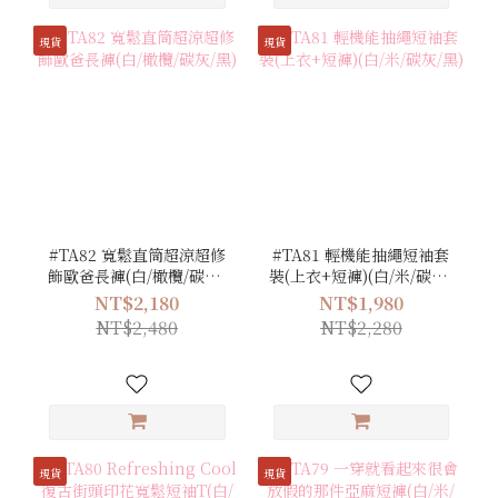
現貨
現貨
#TA82 寬鬆直筒超涼超修
#TA81 輕機能抽繩短袖套
飾歐爸長褲(白/橄欖/碳灰/
裝(上衣+短褲)(白/米/碳灰/
黑)
黑)
NT$2,180
NT$1,980
NT$2,480
NT$2,280
現貨
現貨