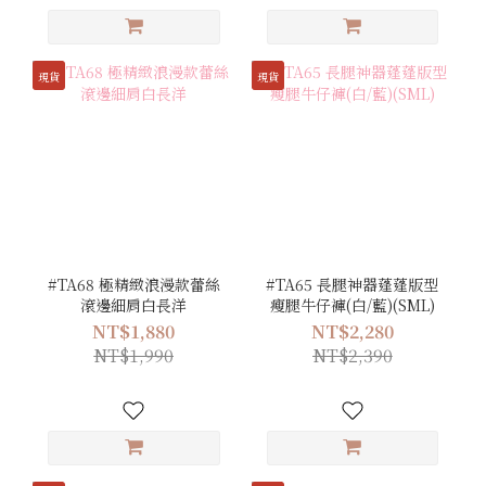
現貨
現貨
#TA68 極精緻浪漫款蕾絲
#TA65 長腿神器蓬蓬版型
滾邊細肩白長洋
瘦腿牛仔褲(白/藍)(SML)
NT$1,880
NT$2,280
NT$1,990
NT$2,390