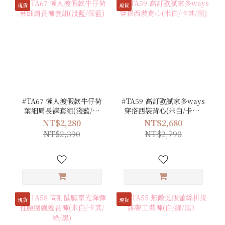
現貨
現貨
#TA67 懶人渡假款牛仔荷
#TA59 高訂歐膩家多ways
葉細肩長褲套組(淺藍/深
穿搭西裝背心(米白/卡其/
藍)
黑)
NT$2,280
NT$2,680
NT$2,390
NT$2,790
現貨
現貨