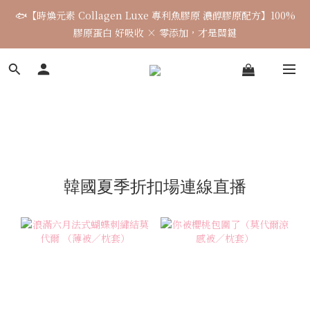
🐟【時煥元素 Collagen Luxe 專利魚膠原 濃醇膠原配方】100%
🌈七月涼感韓貨新品連線 已收單🌈 全力追加出貨中
膠原蛋白 好吸收 × 零添加，才是關鍵
7月飾品連線 ✨ 7/16-7/26
🌈七月涼感韓貨新品連線 已收單🌈 全力追加出貨中
韓國夏季折扣場連線直播