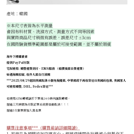
產地：韓國
※本尺寸表皆為水平測量
會因布料材質、洗滌方式、測量方式不同等因素
與實際商品尺寸稍微有誤差，誤差尺寸
3cm
±
在國際驗貨標準範圍都是屬於可接受範圍，並不屬於瑕疵
海外下標購賣者
提供PayPal付款
宅配使用: 順豐運費到付、EMS服務 （報價後需自費運費）
如遇海關扣留, 收件人需自行清關
***2025/08/29起因美國取消小額免稅優惠, 中華郵政不再收寄送往美國的包裹, 美國客人
可使用順豐, DHL, Fedex寄送***
如使用ATM轉帳請於下單後24小時內匯款轉帳，
超過三天時間為付款訂單系統將自動取消！！！
超過5次棄單將加入黑名單
購買注意事項***（購買前請詳細閱讀）
1. 若商品為預購追加空運來台，根據疫情關係班機減少與製作不