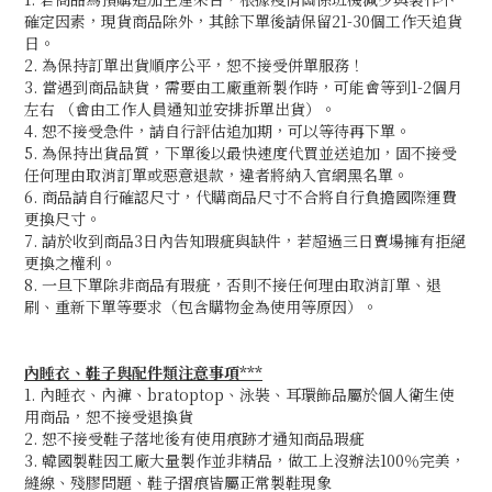
確定因素，現貨商品除外，其餘下單後請保留21-30個工作天追貨
日。
2. 為保持訂單出貨順序公平，恕不接受併單服務！
3. 當遇到商品缺貨，需要由工廠重新製作時，可能會等到1-2個月
左右 （會由工作人員通知並安排拆單出貨）。
4. 恕不接受急件，請自行評估追加期
，可以等待再下單。
5. 為保持出貨品質，下單後以最快速度代買並送追加，固不接受
任何理由取消訂單或惡意退款，違者將納入官網黑名單。
6. 商品請自行確認尺寸，代購商品尺寸不合將自行負擔國際運費
更換尺寸。
7. 請於收到商品3日內告知瑕疵與缺件，若超過三日賣場擁有拒絕
更換之權利。
8. 一旦下單除非商品有瑕疵，否則不接任何理由取消訂單、退
刷、重新下單等要求（包含購物金為使用等原因）。
內睡衣、鞋子與配件類注意事項***
1. 內睡衣、內褲、bratoptop、泳裝、耳環飾品屬於個人衛生使
用商品，恕不接受退換貨
2. 恕不接受鞋子落地後有使用痕跡才通知商品瑕疵
3. 韓國製鞋因工廠大量製作並非精品，做工上沒辦法100％完美，
縫線、殘膠問題、鞋子摺痕皆屬正常製鞋現象