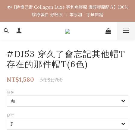
5
5
5
9
8
6
6
6
2
1
1
1
1
5
4
2
2
2
盛夏微風系列｜天絲棉渡假套組 正式開賣
🐟【時煥元素 Collagen Luxe 專利魚膠原 濃醇膠原配方】100%
4
4
4
8
7
5
5
5
1
0
0
0
:
0
4
:
3
1
:
1
1
3
3
3
7
6
4
4
4
膠原蛋白 好吸收 × 零添加，才是關鍵
0
日
時
分
秒
3
2
0
0
0
2
2
2
6
5
3
3
3
2
1
1
1
1
5
4
2
2
2
盛夏微風系列｜天絲棉渡假套組 正式開賣
1
0
0
0
:
0
4
:
3
1
:
1
1
0
日
時
分
秒
3
2
0
0
0
2
1
#DJ53 穿久了會忘記其他帽T
1
0
0
存在的那件帽T(6色)
NT$1,580
NT$1,780
顏色
尺寸