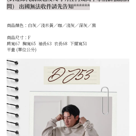
問) 出國無法收件請先告知******
商品顏色：白灰／淺米黃／咖／淺灰／深灰／黑
商品尺寸：F
肩寬67 胸寬65 袖長63 衣長68 下擺寬51
平量 (單位公分)