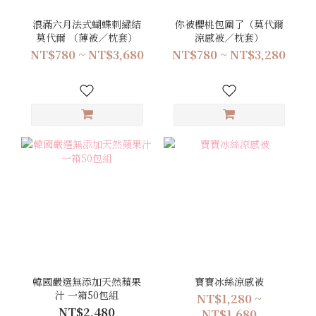
浪滿六月法式蝴蝶刺繡結
你被櫻桃包圍了（莫代爾
莫代爾 （薄被／枕套）
涼感被／枕套）
NT$780 ~ NT$3,680
NT$780 ~ NT$3,280
韓國嚴選無添加天然蘋果
寶寶冰絲涼感被
汁 一箱50包組
NT$1,280 ~
NT$2,480
NT$1,680