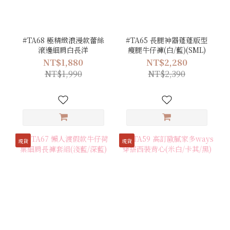
#TA68 極精緻浪漫款蕾絲
#TA65 長腿神器蓬蓬版型
滾邊細肩白長洋
瘦腿牛仔褲(白/藍)(SML)
NT$1,880
NT$2,280
NT$1,990
NT$2,390
現貨
現貨