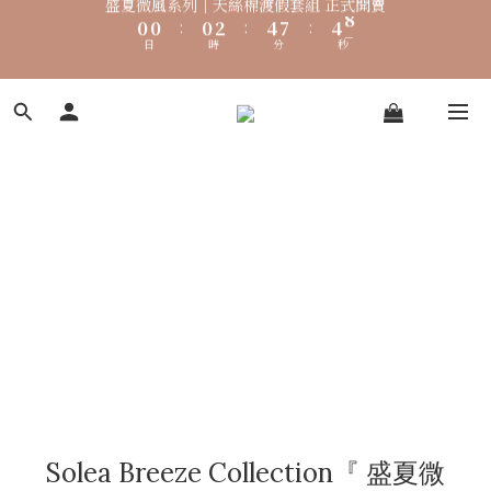
5
5
5
7
9
9
5
0
2
5
2
8
1
1
1
3
5
8
5
盛夏微風系列｜天絲棉渡假套組 正式開賣
🐟【時煥元素 Collagen Luxe 專利魚膠原 濃醇膠原配方】100%
4
4
4
6
8
8
4
1
4
1
7
0
0
:
0
2
:
4
7
:
4
3
3
3
5
7
7
膠原蛋白 好吸收 × 零添加，才是關鍵
3
0
3
0
日
時
分
秒
6
1
3
6
3
9
2
2
2
4
6
9
6
2
2
5
0
2
5
2
8
1
1
1
3
5
8
5
盛夏微風系列｜天絲棉渡假套組 正式開賣
1
1
4
1
4
1
7
0
0
:
0
2
:
4
7
:
4
0
0
3
0
3
0
日
時
分
秒
6
1
3
6
3
2
2
5
0
2
5
2
1
1
4
1
4
1
0
0
3
0
3
0
2
2
1
1
0
0
Solea Breeze Collection『 盛夏微