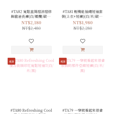
#TA82 寬鬆直筒超涼超修
#TA81 輕機能抽繩短袖套
飾歐爸長褲(白/橄欖/碳灰/
裝(上衣+短褲)(白/米/碳灰/
黑)
黑)
NT$2,180
NT$1,980
NT$2,480
NT$2,280
現貨
現貨
#TA80 Refreshing Cool
#TA79 一穿就看起來很會