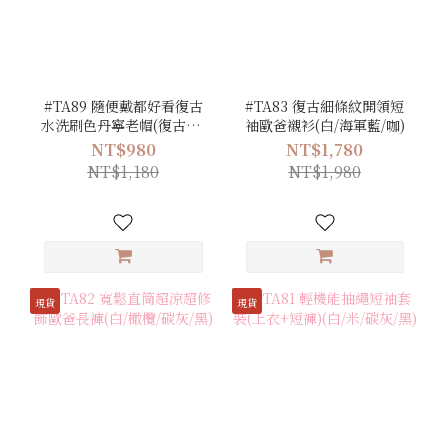
#TA89 隨便戴都好看復古
#TA83 復古細條紋開領短
水洗刷色丹寧老帽(復古灰/
袖歐爸襯衫(白/海軍藍/咖)
復古藍)
NT$980
NT$1,780
NT$1,180
NT$1,980
現貨
現貨