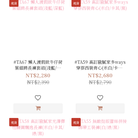
現貨
現貨
#TA67 懶人渡假款牛仔荷
#TA59 高訂歐膩家多ways
葉細肩長褲套組(淺藍/深
穿搭西裝背心(米白/卡其/
藍)
黑)
NT$2,280
NT$2,680
NT$2,390
NT$2,790
現貨
現貨