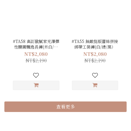
#TA58 高訂歐膩家光澤彈
#TA55 無敵挺版蕾絲拼接
性腰圍飄逸長褲(米白/卡
綁帶工裝褲(白/綠/黑）
其/綠/黑)
NT$2,080
NT$2,080
NT$2,190
NT$2,190
查看更多