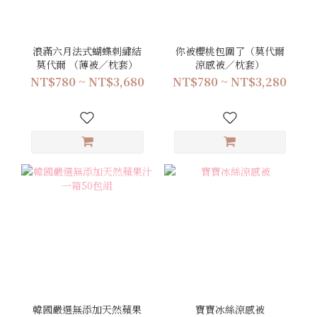
浪滿六月法式蝴蝶刺繡結
你被櫻桃包圍了（莫代爾
莫代爾 （薄被／枕套）
涼感被／枕套）
NT$780 ~ NT$3,680
NT$780 ~ NT$3,280
韓國嚴選無添加天然蘋果
寶寶冰絲涼感被