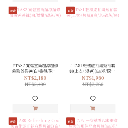
現貨
現貨
#TA82 寬鬆直筒超涼超修
#TA81 輕機能抽繩短袖套
飾歐爸長褲(白/橄欖/碳灰/
裝(上衣+短褲)(白/米/碳灰/
黑)
黑)
NT$2,180
NT$1,980
NT$2,480
NT$2,280
現貨
現貨