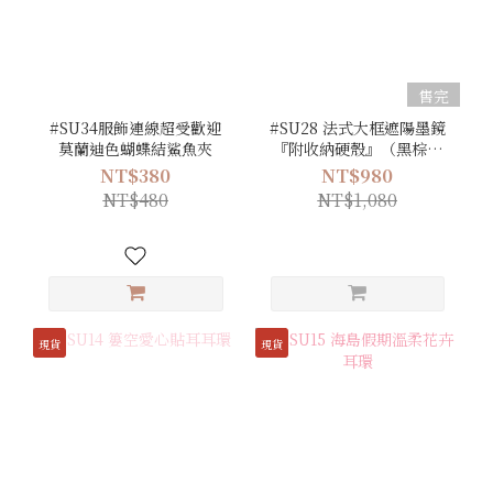
售完
#SU34服飾連線超受歡迎
#SU28 法式大框遮陽墨鏡
莫蘭迪色蝴蝶結鯊魚夾
『附收納硬殼』（黑棕／
橄欖綠／淺咖／黑／豹
NT$380
NT$980
紋）
NT$480
NT$1,080
現貨
現貨