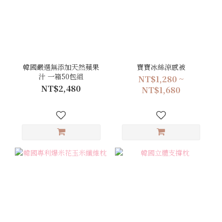
韓國嚴選無添加天然蘋果
寶寶冰絲涼感被
汁 一箱50包組
NT$1,280 ~
NT$2,480
NT$1,680