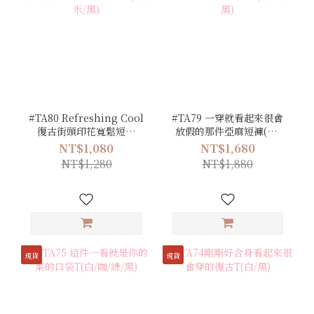
#TA80 Refreshing Cool
#TA79 一穿就看起來很會
復古街頭印花寬鬆短袖
放假的那件亞麻短褲(白/
T(白/米/黑)
米/黑)
NT$1,080
NT$1,680
NT$1,280
NT$1,880
現貨
現貨