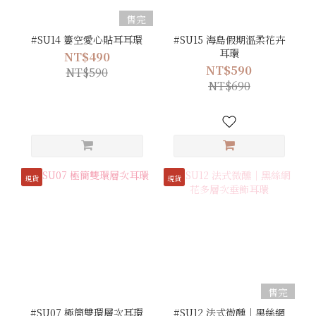
售完
#SU14 簍空愛心貼耳耳環
#SU15 海島假期溫柔花卉
耳環
NT$490
NT$590
NT$590
NT$690
現貨
現貨
售完
#SU07 極簡雙環層次耳環
#SU12 法式微醺｜黑絲網