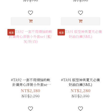
NT$790
NT$590
現貨
現貨
#TA92 一套不用煩惱的軟
#TA91 版型神美夏天必備
針織背心洋裝小外套set
奶油白褲(SML)
(藍/灰/粉/白)
NT$2,180
NT$2,280
NT$2,290
NT$2,390