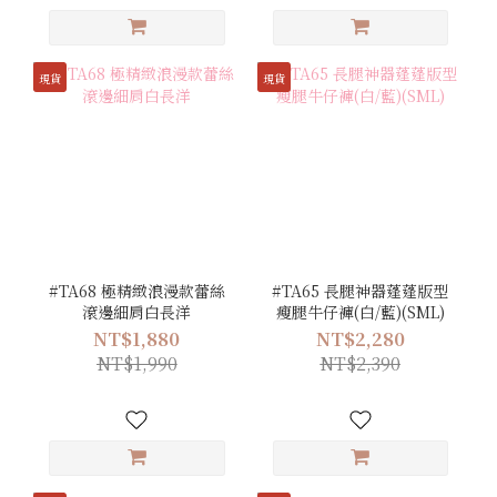
現貨
現貨
#TA68 極精緻浪漫款蕾絲
#TA65 長腿神器蓬蓬版型
滾邊細肩白長洋
瘦腿牛仔褲(白/藍)(SML)
NT$1,880
NT$2,280
NT$1,990
NT$2,390