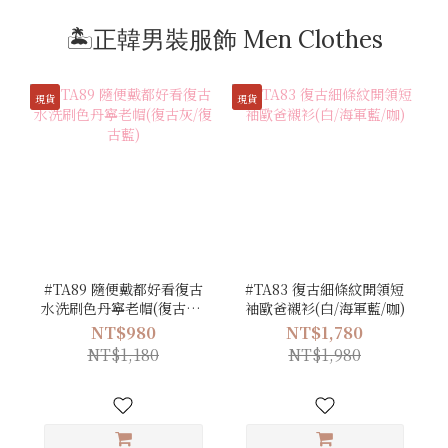
🏝️正韓男裝服飾 Men Clothes
現貨
現貨
#TA89 隨便戴都好看復古
#TA83 復古細條紋開領短
水洗刷色丹寧老帽(復古灰/
袖歐爸襯衫(白/海軍藍/咖)
復古藍)
NT$980
NT$1,780
NT$1,180
NT$1,980