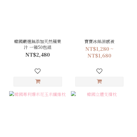
韓國嚴選無添加天然蘋果
寶寶冰絲涼感被
汁 一箱50包組
NT$1,280 ~
NT$2,480
NT$1,680