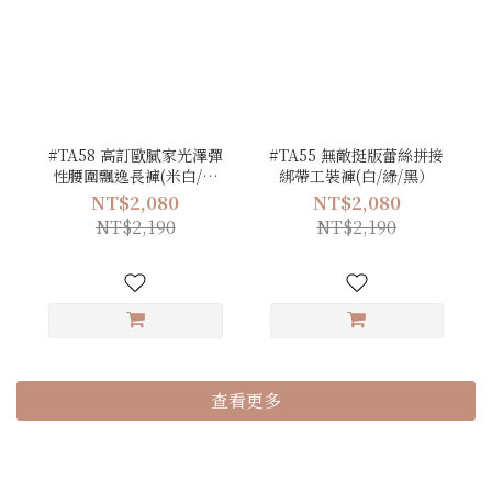
#TA58 高訂歐膩家光澤彈
#TA55 無敵挺版蕾絲拼接
性腰圍飄逸長褲(米白/卡
綁帶工裝褲(白/綠/黑）
其/綠/黑)
NT$2,080
NT$2,080
NT$2,190
NT$2,190
查看更多