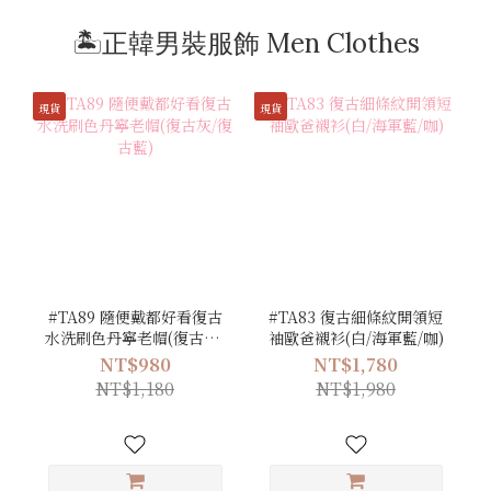
🏝️正韓男裝服飾 Men Clothes
現貨
現貨
#TA89 隨便戴都好看復古
#TA83 復古細條紋開領短
水洗刷色丹寧老帽(復古灰/
袖歐爸襯衫(白/海軍藍/咖)
復古藍)
NT$980
NT$1,780
NT$1,180
NT$1,980