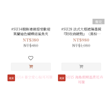
售完
#SU34服飾連線超受歡迎
#SU28 法式大框遮陽墨鏡
莫蘭迪色蝴蝶結鯊魚夾
『附收納硬殼』（黑棕／
橄欖綠／淺咖／黑／豹
NT$380
NT$980
紋）
NT$480
NT$1,080
現貨
現貨