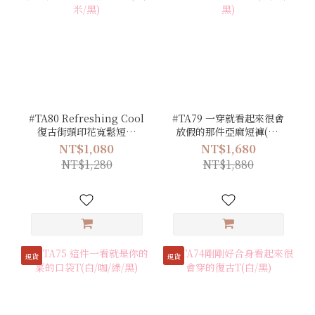
#TA80 Refreshing Cool
#TA79 一穿就看起來很會
復古街頭印花寬鬆短袖
放假的那件亞麻短褲(白/
T(白/米/黑)
米/黑)
NT$1,080
NT$1,680
NT$1,280
NT$1,880
現貨
現貨