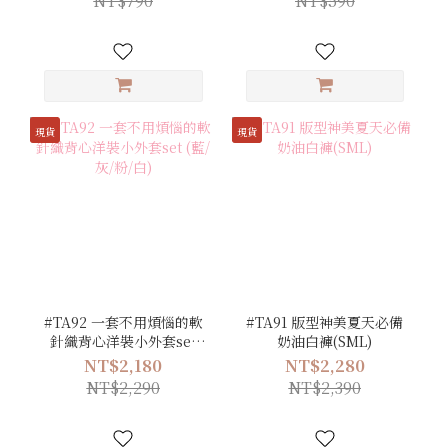
NT$790
NT$590
現貨
現貨
#TA92 一套不用煩惱的軟
#TA91 版型神美夏天必備
針織背心洋裝小外套set
奶油白褲(SML)
(藍/灰/粉/白)
NT$2,180
NT$2,280
NT$2,290
NT$2,390