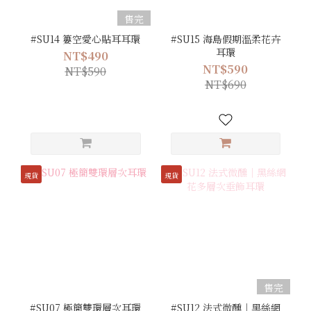
售完
#SU14 簍空愛心貼耳耳環
#SU15 海島假期溫柔花卉
耳環
NT$490
NT$590
NT$590
NT$690
現貨
現貨
售完
#SU07 極簡雙環層次耳環
#SU12 法式微醺｜黑絲網