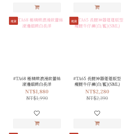
現貨
現貨
#TA68 極精緻浪漫款蕾絲
#TA65 長腿神器蓬蓬版型
滾邊細肩白長洋
瘦腿牛仔褲(白/藍)(SML)
NT$1,880
NT$2,280
NT$1,990
NT$2,390