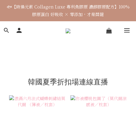
🐟【時煥元素 Collagen Luxe 專利魚膠原 濃醇膠原配方】100%
🌈七月涼感韓貨新品連線 已收單🌈 全力追加出貨中
膠原蛋白 好吸收 × 零添加，才是關鍵
7月飾品連線 ✨ 7/16-7/26
🌈七月涼感韓貨新品連線 已收單🌈 全力追加出貨中
韓國夏季折扣場連線直播