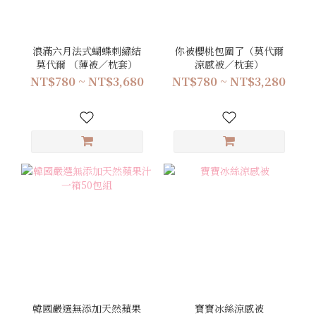
浪滿六月法式蝴蝶刺繡結
你被櫻桃包圍了（莫代爾
莫代爾 （薄被／枕套）
涼感被／枕套）
NT$780 ~ NT$3,680
NT$780 ~ NT$3,280
韓國嚴選無添加天然蘋果
寶寶冰絲涼感被