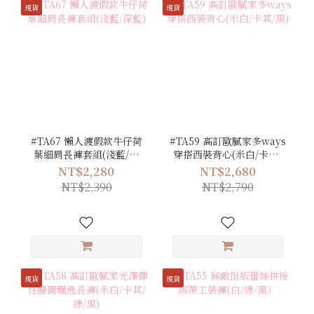
現貨
現貨
#TA67 懶人渡假款牛仔荷
#TA59 高訂歐膩家多ways
葉細肩長褲套組(淺藍/深
穿搭西裝背心(米白/卡其/
藍)
黑)
NT$2,280
NT$2,680
NT$2,390
NT$2,790
現貨
現貨