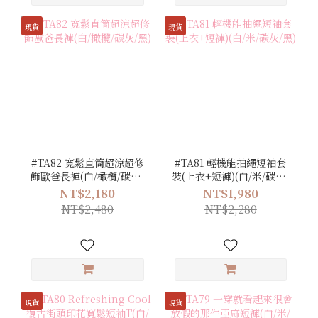
現貨
現貨
#TA82 寬鬆直筒超涼超修
#TA81 輕機能抽繩短袖套
飾歐爸長褲(白/橄欖/碳灰/
裝(上衣+短褲)(白/米/碳灰/
黑)
黑)
NT$2,180
NT$1,980
NT$2,480
NT$2,280
現貨
現貨