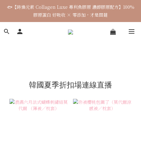
🐟【時煥元素 Collagen Luxe 專利魚膠原 濃醇膠原配方】100%
🌈七月涼感韓貨新品連線 已收單🌈 全力追加出貨中
膠原蛋白 好吸收 × 零添加，才是關鍵
7月飾品連線 ✨ 7/16-7/26
🌈七月涼感韓貨新品連線 已收單🌈 全力追加出貨中
韓國夏季折扣場連線直播