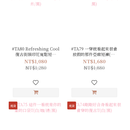
#TA80 Refreshing Cool
#TA79 一穿就看起來很會
復古街頭印花寬鬆短袖
放假的那件亞麻短褲(白/
T(白/米/黑)
米/黑)
NT$1,080
NT$1,680
NT$1,280
NT$1,880
現貨
現貨