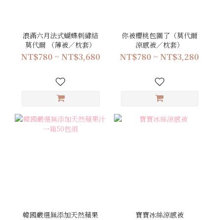
浪滿六月法式蝴蝶刺繡結
你被櫻桃包圍了（莫代爾
莫代爾 （薄被／枕套）
涼感被／枕套）
NT$780 ~ NT$3,680
NT$780 ~ NT$3,280
韓國嚴選無添加天然蘋果
寶寶冰絲涼感被