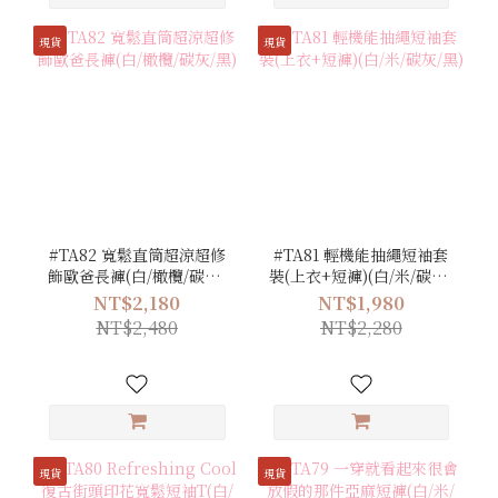
現貨
現貨
#TA82 寬鬆直筒超涼超修
#TA81 輕機能抽繩短袖套
飾歐爸長褲(白/橄欖/碳灰/
裝(上衣+短褲)(白/米/碳灰/
黑)
黑)
NT$2,180
NT$1,980
NT$2,480
NT$2,280
現貨
現貨