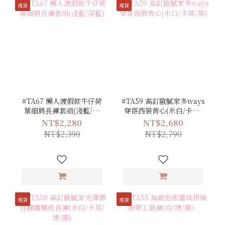
現貨
現貨
#TA67 懶人渡假款牛仔荷
#TA59 高訂歐膩家多ways
葉細肩長褲套組(淺藍/深
穿搭西裝背心(米白/卡其/
藍)
黑)
NT$2,280
NT$2,680
NT$2,390
NT$2,790
現貨
現貨