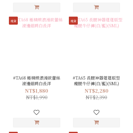
現貨
現貨
#TA68 極精緻浪漫款蕾絲
#TA65 長腿神器蓬蓬版型
滾邊細肩白長洋
瘦腿牛仔褲(白/藍)(SML)
NT$1,880
NT$2,280
NT$1,990
NT$2,390