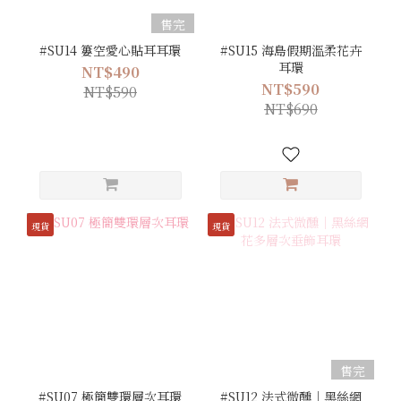
售完
#SU14 簍空愛心貼耳耳環
#SU15 海島假期溫柔花卉
耳環
NT$490
NT$590
NT$590
NT$690
現貨
現貨
售完
#SU07 極簡雙環層次耳環
#SU12 法式微醺｜黑絲網