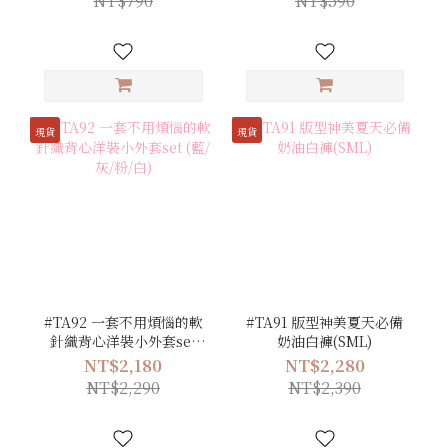
NT$790
NT$590
現貨
現貨
#TA92 一套不用煩惱的軟
#TA91 版型神美夏天必備
針織背心洋裝小外套set
奶油白褲(SML)
(藍/灰/粉/白)
NT$2,180
NT$2,280
NT$2,290
NT$2,390