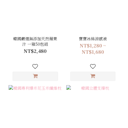
韓國嚴選無添加天然蘋果
寶寶冰絲涼感被
汁 一箱50包組
NT$1,280 ~
NT$2,480
NT$1,680