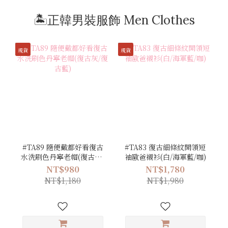
🏝️正韓男裝服飾 Men Clothes
現貨
現貨
#TA89 隨便戴都好看復古
#TA83 復古細條紋開領短
水洗刷色丹寧老帽(復古灰/
袖歐爸襯衫(白/海軍藍/咖)
復古藍)
NT$980
NT$1,780
NT$1,180
NT$1,980