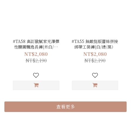
#TA58 高訂歐膩家光澤彈
#TA55 無敵挺版蕾絲拼接
性腰圍飄逸長褲(米白/卡
綁帶工裝褲(白/綠/黑）
其/綠/黑)
NT$2,080
NT$2,080
NT$2,190
NT$2,190
查看更多