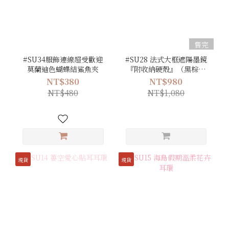
售完
#SU34服飾連線超受歡迎
#SU28 法式大框遮陽墨鏡
莫蘭迪色蝴蝶結鯊魚夾
『附收納硬殼』（黑棕／
橄欖綠／淺咖／黑／豹
NT$380
NT$980
紋）
NT$480
NT$1,080
現貨
現貨