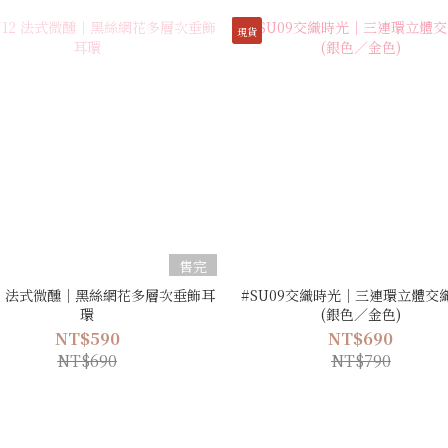
現貨
售完
12 法式微醺｜黑絲網花多層次垂飾耳
#SU09交織時光｜三連環立體交
環
(銀色／金色)
NT$590
NT$690
NT$690
NT$790