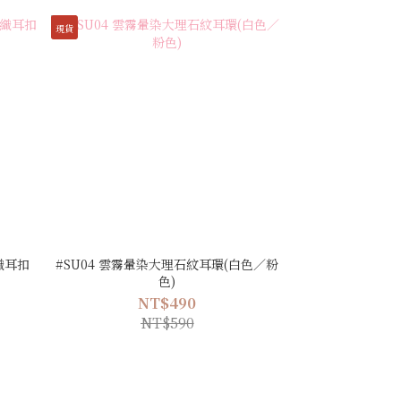
現貨
織耳扣
#SU04 雲霧暈染大理石紋耳環(白色／粉
色)
NT$490
NT$590