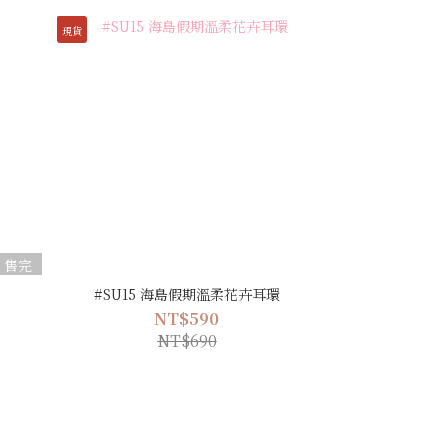
現貨
售完
#SU15 海島假期溫柔花卉耳環
NT$590
NT$690