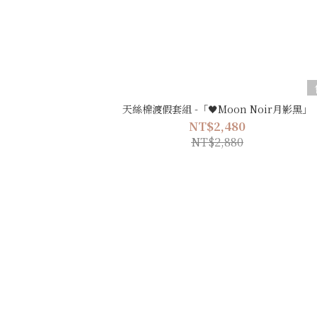
天絲棉渡假套組 -「🖤Moon Noir月影黑」
NT$2,480
NT$2,880