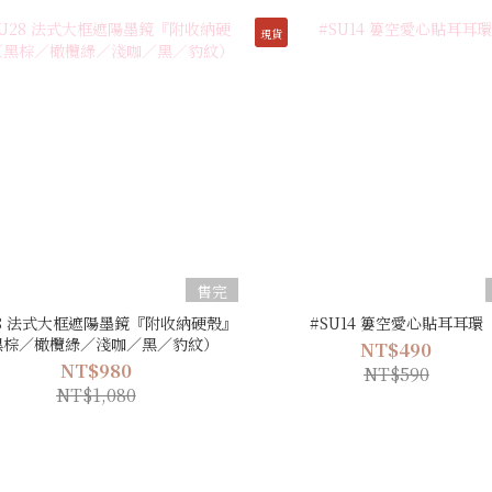
現貨
售完
28 法式大框遮陽墨鏡『附收納硬殼』
#SU14 簍空愛心貼耳耳環
黑棕／橄欖綠／淺咖／黑／豹紋）
NT$490
NT$980
NT$590
NT$1,080