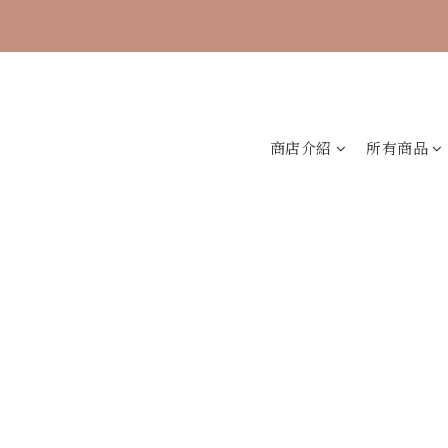
🐟【時煥元素 
商店介紹
所有商品