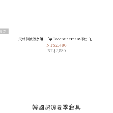
售完
天絲棉渡假套組 -「🥥Coconut cream椰奶白」
NT$2,480
NT$2,880
韓國超涼夏季寢具