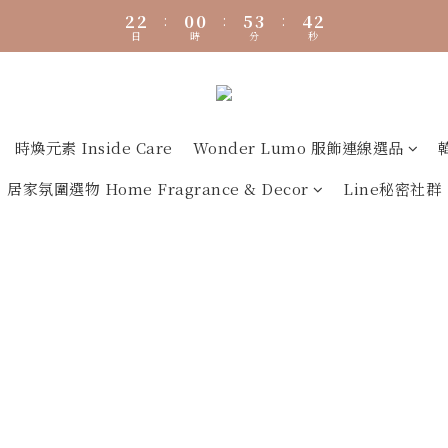
7
7
5
5
8
9
6
2
2
2
2
:
:
0
0
0
0
:
:
5
5
3
3
:
:
4
4
1
1
6
6
4
4
9
7
8
5
日
日
時
時
分
分
秒
秒
1
1
1
1
4
4
2
2
3
3
0
0
5
5
3
3
8
6
7
4
0
0
0
0
3
3
1
1
2
2
Collagen Luxe 專利魚膠原 濃醇膠原配方】100%膠原蛋白 好吸收 ×
4
4
2
2
7
5
6
3
2
2
0
0
1
1
3
3
1
1
6
4
5
2
1
1
0
0
2
2
:
0
0
:
5
3
:
4
1
0
0
日
時
分
秒
1
1
4
2
3
0
時煥元素 Inside Care
Wonder Lumo 服飾連線選品
0
0
3
1
2
居家氛圍選物 Home Fragrance & Decor
Line秘密社群
2
0
1
1
0
0