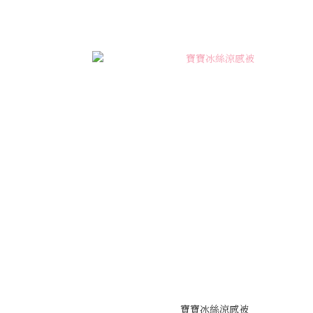
寶寶冰絲涼感被