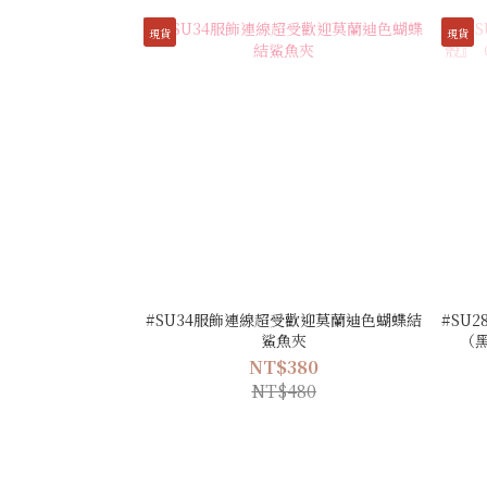
現貨
現貨
#SU34服飾連線超受歡迎莫蘭迪色蝴蝶結
#SU
鯊魚夾
（
NT$380
NT$480