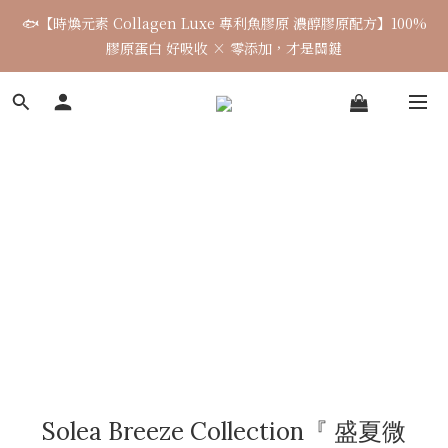
5
5
5
5
7
8
8
0
5
1
1
1
1
1
1
3
8
4
4
盛夏微風系列｜天絲棉渡假套組 正式開賣
🐟【時煥元素 Collagen Luxe 專利魚膠原 濃醇膠原配方】100%
4
4
4
4
6
7
7
4
0
0
0
0
:
0
0
:
2
7
:
3
3
3
3
3
3
5
6
6
膠原蛋白 好吸收 × 零添加，才是關鍵
3
日
時
分
秒
1
6
2
2
2
2
2
2
4
9
5
5
2
0
5
1
1
1
1
1
1
3
8
4
4
盛夏微風系列｜天絲棉渡假套組 正式開賣
1
4
0
0
0
0
:
0
0
:
2
7
:
3
3
0
3
日
時
分
秒
1
6
2
2
2
0
5
1
1
1
4
0
0
0
3
2
1
0
Solea Breeze Collection『 盛夏微