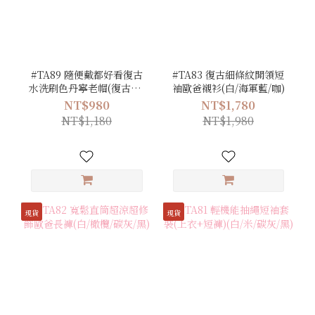
#TA89 隨便戴都好看復古
#TA83 復古細條紋開領短
水洗刷色丹寧老帽(復古灰/
袖歐爸襯衫(白/海軍藍/咖)
復古藍)
NT$980
NT$1,780
NT$1,180
NT$1,980
現貨
現貨