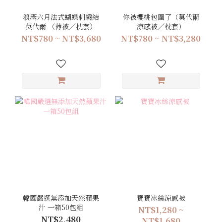
浪滿六月法式蝴蝶刺繡結
你被櫻桃包圍了（莫代爾
莫代爾 （薄被／枕套）
涼感被／枕套）
NT$780 ~ NT$3,680
NT$780 ~ NT$3,280
韓國嚴選無添加天然蘋果
寶寶冰絲涼感被
汁 一箱50包組
NT$1,280 ~
NT$2,480
NT$1,680