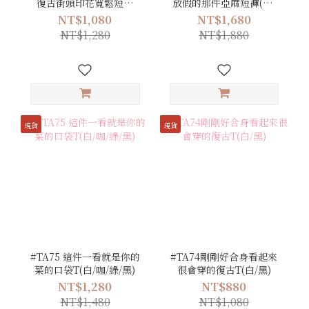
復古街頭印花寬鬆短袖
放假的那件亞麻短褲(白/
T(白/米/黑)
米/黑)
NT$1,080
NT$1,680
NT$1,280
NT$1,880
現貨
現貨
#TA75 這件一看就是你的
#TA74剛剛好合身看起來
菜的口袋T(白/咖/綠/黑)
很會穿的復古T(白/黑)
NT$1,280
NT$880
NT$1,480
NT$1,080