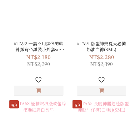
#TA92 一套不用煩惱的軟
#TA91 版型神美夏天必備
針織背心洋裝小外套set
奶油白褲(SML)
(藍/灰/粉/白)
NT$2,180
NT$2,280
NT$2,290
NT$2,390
現貨
現貨