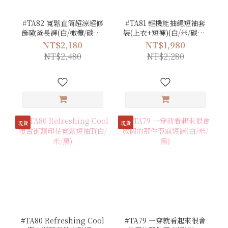
#TA82 寬鬆直筒超涼超修
#TA81 輕機能抽繩短袖套
飾歐爸長褲(白/橄欖/碳灰/
裝(上衣+短褲)(白/米/碳灰/
黑)
黑)
NT$2,180
NT$1,980
NT$2,480
NT$2,280
現貨
現貨
#TA80 Refreshing Cool
#TA79 一穿就看起來很會