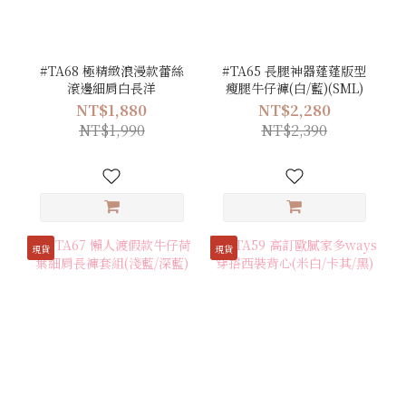
#TA68 極精緻浪漫款蕾絲
#TA65 長腿神器蓬蓬版型
滾邊細肩白長洋
瘦腿牛仔褲(白/藍)(SML)
NT$1,880
NT$2,280
NT$1,990
NT$2,390
現貨
現貨