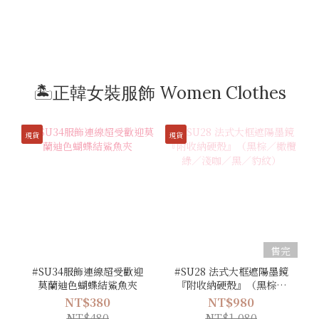
🏝️正韓女裝服飾 Women Clothes
現貨
現貨
售完
#SU34服飾連線超受歡迎
#SU28 法式大框遮陽墨鏡
莫蘭迪色蝴蝶結鯊魚夾
『附收納硬殼』（黑棕／
橄欖綠／淺咖／黑／豹
NT$380
NT$980
紋）
NT$480
NT$1,080