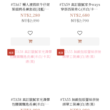
#TA67 懶人渡假款牛仔荷
#TA59 高訂歐膩家多ways
葉細肩長褲套組(淺藍/深
穿搭西裝背心(米白/卡其/
藍)
黑)
NT$2,280
NT$2,680
NT$2,390
NT$2,790
現貨
現貨
#TA58 高訂歐膩家光澤彈
#TA55 無敵挺版蕾絲拼接
性腰圍飄逸長褲(米白/卡
綁帶工裝褲(白/綠/黑）
其/綠/黑)