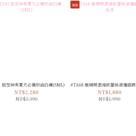
現貨
91 版型神美夏天必備奶油白褲(SML)
#TA68 極精緻浪漫款蕾絲滾邊細
NT$2,280
NT$1,880
NT$2,390
NT$1,990