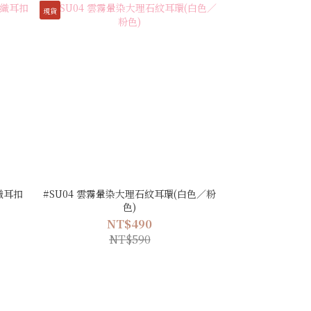
現貨
織耳扣
#SU04 雲霧暈染大理石紋耳環(白色／粉
色)
NT$490
NT$590