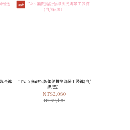
現貨
飄逸長褲
#TA55 無敵挺版蕾絲拼接綁帶工裝褲(白/
綠/黑）
NT$2,080
NT$2,190