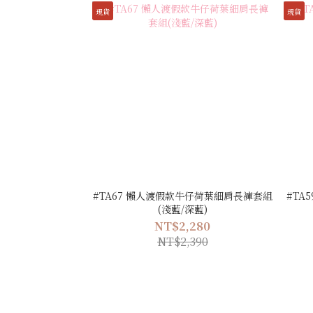
現貨
現貨
#TA67 懶人渡假款牛仔荷葉細肩長褲套組
#TA
(淺藍/深藍)
NT$2,280
NT$2,390