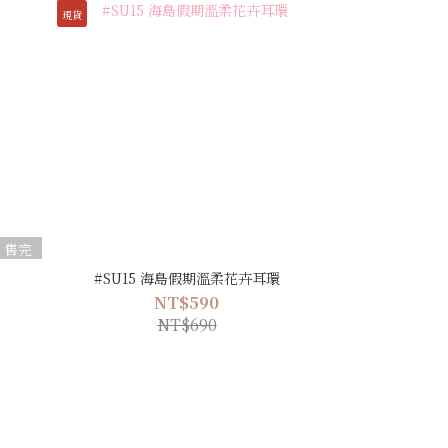
現貨
售完
#SU15 海島假期溫柔花卉耳環
NT$590
NT$690