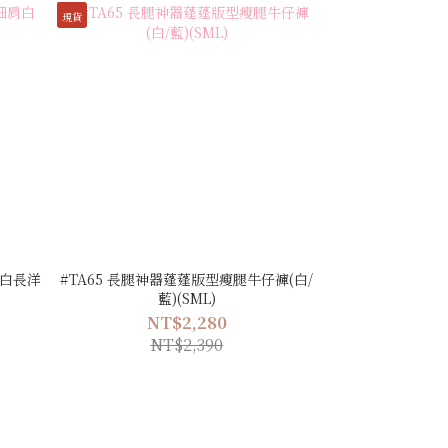
現貨
肩白長洋
#TA65 長腿神器蓬蓬版型瘦腿牛仔褲(白/
藍)(SML)
NT$2,280
NT$2,390