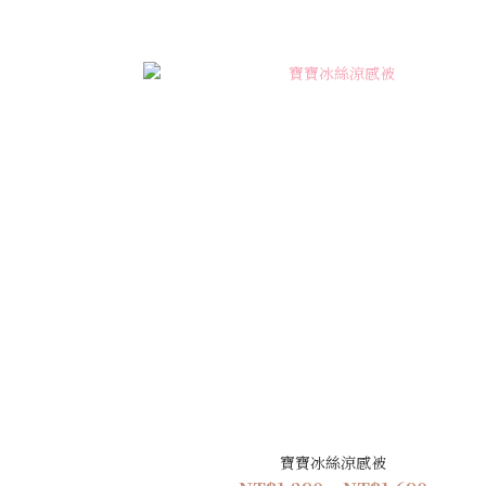
寶寶冰絲涼感被