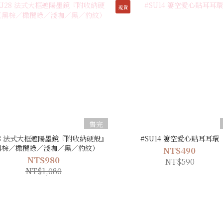
現貨
售完
28 法式大框遮陽墨鏡『附收納硬殼』
#SU14 簍空愛心貼耳耳環
黑棕／橄欖綠／淺咖／黑／豹紋）
NT$490
NT$980
NT$590
NT$1,080