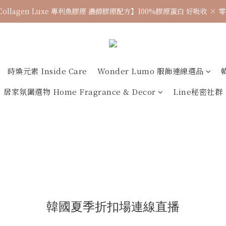
Collagen Luxe 專利魚膠原 濃醇膠原配方】100%膠原蛋白 好吸收 ×
🌈七月涼感韓貨新品連線 已收單🌈 全力追加出貨中
7月飾品連線 ✨ 7/16-7/26
🌈七月涼感韓貨新品連線 已收單🌈 全力追加出貨中
時煥元素 Inside Care
Wonder Lumo 服飾連線選品
居家氛圍選物 Home Fragrance & Decor
Line秘密社群
韓國夏季折扣場連線直播