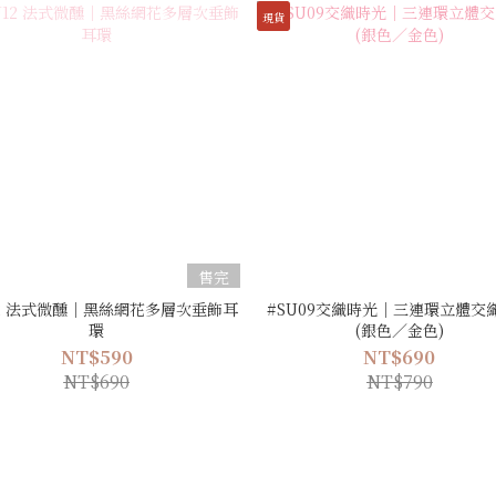
現貨
售完
12 法式微醺｜黑絲網花多層次垂飾耳
#SU09交織時光｜三連環立體交
環
(銀色／金色)
NT$590
NT$690
NT$690
NT$790