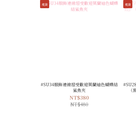
現貨
現貨
#SU34服飾連線超受歡迎莫蘭迪色蝴蝶結
#SU
鯊魚夾
（
NT$380
NT$480