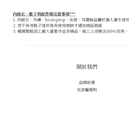
內睡衣、鞋子與配件類注意事項***
1. 內睡衣、內褲、bratoptop、泳裝、耳環飾品屬於個人衛生
2. 恕不接受鞋子落地後有使用痕跡才通知商品瑕疵
3. 韓國製鞋因工廠大量製作並非精品，做工上沒辦法100％完
關於我們
品牌故事
反詐騙聲明