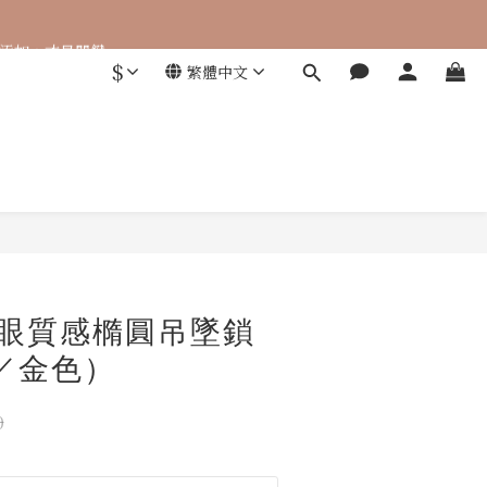
 零添加，才是關鍵
$
繁體中文
立即購買
 貓眼質感橢圓吊墜鎖
／金色）
0