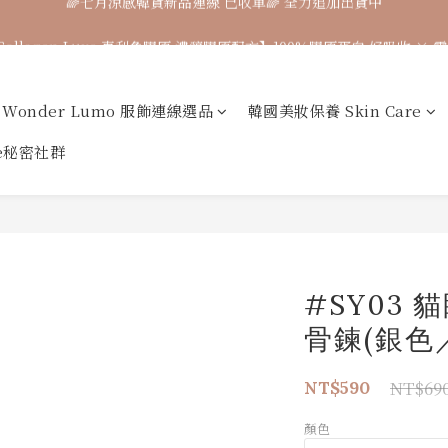
Collagen Luxe 專利魚膠原 濃醇膠原配方】100%膠原蛋白 好吸收 ×
🌈七月涼感韓貨新品連線 已收單🌈 全力追加出貨中
7月飾品連線 ✨ 7/16-7/26
Wonder Lumo 服飾連線選品
韓國美妝保養 Skin Care
🌈七月涼感韓貨新品連線 已收單🌈 全力追加出貨中
ne秘密社群
#SY03
骨鍊(銀色
NT$69
NT$590
顏色