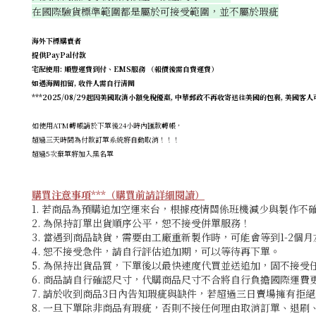
在國際驗貨標準範圍都是屬於可接受範圍，並不屬於瑕疵
海外下標購賣者
提供PayPal付款
宅配使用: 順豐運費到付、EMS服務 （報價後需自費運費）
如遇海關扣留, 收件人需自行清關
***2025/08/29起因美國取消小額免稅優惠, 中華郵政不再收寄送往美國的包裹, 美國客人可使
如使用ATM轉帳請於下單後24小時內匯款轉帳，
超過三天時間為付款訂單系統將自動取消！！！
超過5次棄單將加入黑名單
購買注意事項***（購買前請詳細閱讀）
1. 若商品為預購追加空運來台，根據疫情關係班機減少與製作不確
2. 為保持訂單出貨順序公平，恕不接受併單服務！
3. 當遇到商品缺貨，需要由工廠重新製作時，可能會等到1-2個
4. 恕不接受急件，請自行評估追加期
，可以等待再下單。
5. 為保持出貨品質，下單後以最快速度代買並送追加，固不接
6. 商品請自行確認尺寸，代購商品尺寸不合將自行負擔國際運費
7. 請於收到商品3日內告知瑕疵與缺件，若超過三日賣場擁有拒
8. 一旦下單除非商品有瑕疵，否則不接任何理由取消訂單、退