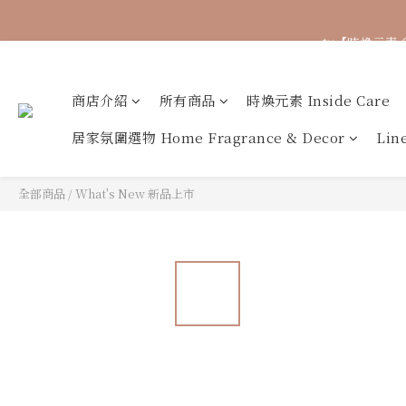
🐟【時煥元素 
商店介紹
所有商品
時煥元素 Inside Care
居家氛圍選物 Home Fragrance & Decor
Li
全部商品
/
What's New 新品上市