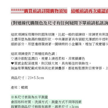
******購買前請詳閱購物須知
結帳前請再次確認商
(對連線代購顏色及尺寸有任何疑問下單前請私訊詢問
這款項鍊採用獨特的圓珠球鏈，比起一般的細鍊條，球鍊更有俐
主體吊墜為飽滿的橢圓形狀，中央鑲嵌著具有貓眼光澤感的半透
細節部分，吊墜邊緣環繞著一圈精緻的小金屬珠，增加了視覺層
這款項鍊提供了兩種經典色調：
🤍清冷銀配溫潤白，視覺上清透柔和，非常顯膚色
🖤質感金配深邃黑，則沉穩大氣，具有極佳的裝飾性。
無論是單獨配戴或是與其他素鍊疊搭，都能輕鬆應對日常穿搭、
商品尺寸：23+5.5cm
產地：韓國
※本尺寸表皆為水平測量
會因布料材質、洗滌方式、測量方式不同等因素
與實際商品尺寸稍微有誤差，誤差尺寸
3cm
±