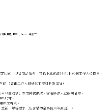
用順豐, DHL, Fedex寄送***
定因素，現貨商品除外，其餘下單後請保留21-30個工作天追貨日。
月左右 （會由工作人員通知並安排拆單出貨）。
受任何理由取消訂單或惡意退款，違者將納入官網黑名單。
更換尺寸。
絕更換之權利。
刷、重新下單等要求（包含購物金為使用等原因）。