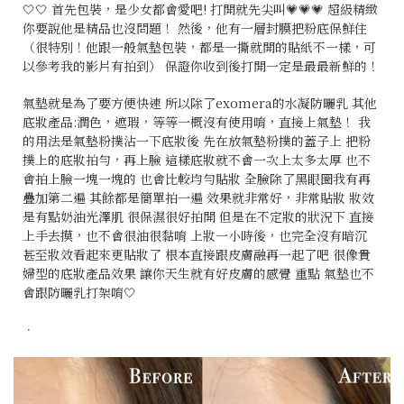
🤍🤍 首先包裝，是少女都會愛吧! 打開就先尖叫💗💗💗 超級精緻
你要說他是精品也沒問題！ 然後，他有一層封膜把粉底保鮮住
（很特別！他跟一般氣墊包裝，都是一撕就開的貼紙不一樣，可
以參考我的影片有拍到） 保證你收到後打開一定是最最新鮮的！
氣墊就是為了要方便快速 所以除了exomera的水凝防曬乳 其他
底妝產品:潤色，遮瑕，等等一概沒有使用唷，直接上氣墊！ 我
的用法是氣墊粉撲沾一下底妝後 先在放氣墊粉撲的蓋子上 把粉
撲上的底妝拍勻，再上臉 這樣底妝就不會一次上太多太厚 也不
會拍上臉一塊一塊的 也會比較均勻貼妝 全臉除了黑眼圈我有再
疊加第二遍 其餘都是簡單拍一遍 效果就非常好，非常貼妝 妝效
是有點奶油光澤肌 很保濕很好拍開 但是在不定妝的狀況下 直接
上手去摸，也不會很油很黏唷 上妝一小時後，也完全沒有暗沉
甚至妝效看起來更貼妝了 根本直接跟皮膚融再一起了吧 很像貴
婦型的底妝產品效果 讓你天生就有好皮膚的感覺 重點 氣墊也不
會跟防曬乳打架唷🤍
．