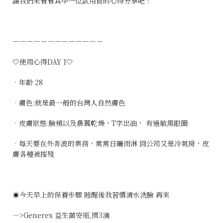
讓我們來看看其中一位試用員的心得分享吧！
－－－－－－－－－－－－－
🤍使用心得DAY 1
🤍
•年齡
28
•膚色:就是最一般的台灣人自然膚色
•皮膚狀態:臉頰以及鼻翼乾燥，T字出油， 有過敏黑眼圈
•每天要在外奔波的業務，常常日曬雨淋 回公司又是冷氣房，皮
膚各種被摧殘
☀️今天早上的保養步驟 睡醒後我習慣清水洗臉 再來
—>Generex 益生菌安瓶,擠
3
滴