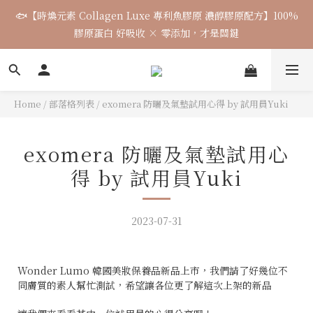
6
5
6
5
8
4
4
7
1
0
2
1
:
2
1
:
4
0
:
0
3
🐟【時煥元素 Collagen Luxe 專利魚膠原 濃醇膠原配方】100%
5
4
5
4
7
3
3
6
日
時
分
秒
0
1
0
1
0
3
2
4
3
4
3
6
2
2
5
膠原蛋白 好吸收 × 零添加，才是關鍵
0
0
2
1
3
2
3
2
5
1
1
4
1
0
2
1
:
2
1
:
4
0
:
0
3
0
日
時
分
秒
1
0
1
0
3
2
0
0
2
1
Home
/
部落格列表
/
exomera 防曬及氣墊試用心得 by 試用員Yuki
1
0
0
exomera 防曬及氣墊試用心
得 by 試用員Yuki
2023-07-31
Wonder Lumo 韓國美妝保養品新品上市，我們請了好幾位不
同膚質的素人幫忙測試，希望讓各位更了解這次上架的新品