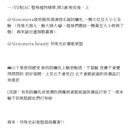
—>YUNJAC 整株植物精華,擠
3
滴 吸收後，上
🐚🫧exomera玻尿酸保濕清透水凝防曬乳,一顆大紅豆大小上全
臉 （我是大頭人，臉大頭大😂，姐妹們應該一顆黃豆大小就夠了
喔） 再來請出重頭戲嘉賓✨
🐚🫧exomera beauty 珍珠光彩養肌氣墊
🎟️以下是使用感受 新的防曬乳上臉很輕透，不黏膩 皮膚不會覺
得悶悶的 很好推開，上完也不會死白 也不會跟前面的保養品打
架搓泥
(沒錯！有些防曬乳或是潤色隔離就會跟前面保養品打架了，根本
輪不到氣墊跟他們打架🫣
再來，珍珠光彩氣墊超級厲害!！