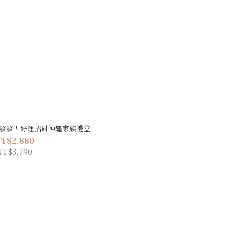
ion 發發發！好運招財神龜家族禮盒
T$2,880
NT$3,790