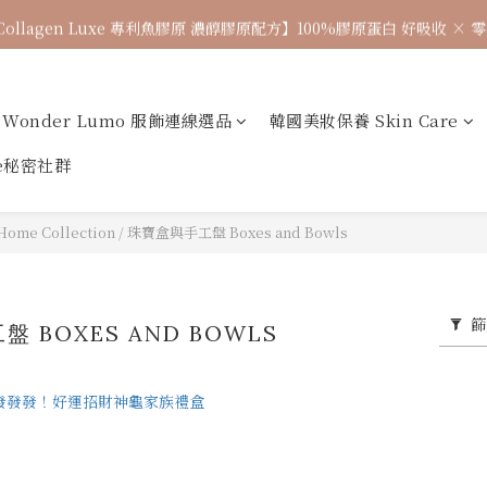
Collagen Luxe 專利魚膠原 濃醇膠原配方】100%膠原蛋白 好吸收 ×
🌈七月涼感韓貨新品連線 已收單🌈 全力追加出貨中
7月飾品連線 ✨ 7/16-7/26
Wonder Lumo 服飾連線選品
韓國美妝保養 Skin Care
🌈七月涼感韓貨新品連線 已收單🌈 全力追加出貨中
ne秘密社群
ome Collection
/
珠寶盒與手工盤 Boxes and Bowls
篩
 BOXES AND BOWLS