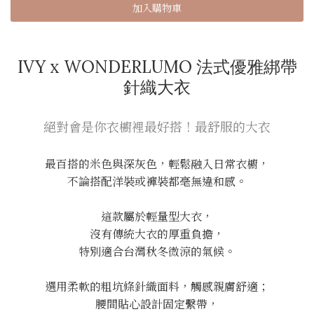
加入購物車
IVY x WONDERLUMO 法式優雅綁帶
針織大衣
絕對會是你衣櫥裡最好搭！最舒服的大衣
最百搭的米色與深灰色，輕鬆融入日常衣櫥，
不論搭配洋裝或褲裝都毫無違和感。
這款屬於輕量型大衣，
沒有傳統大衣的厚重負擔，
特別適合台灣秋冬微涼的氣候。
選用柔軟的粗坑條針織面料，觸感親膚舒適；
腰間貼心設計固定繫帶，