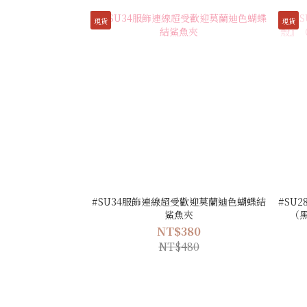
現貨
現貨
#SU34服飾連線超受歡迎莫蘭迪色蝴蝶結
#SU
鯊魚夾
（
NT$380
NT$480