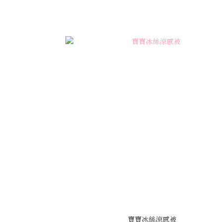
寶寶冰絲涼感被