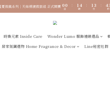
5
5
6
9
6
8
9
0
0
0
0
:
:
1
1
4
4
:
:
1
1
3
3
:
:
4
4
盛夏微風系列｜天絲棉渡假套組 正式開賣
盛夏微風系列｜天絲棉渡假套組 正式開賣
4
4
5
8
5
7
8
日
日
時
時
分
分
秒
秒
0
0
3
3
0
0
2
2
3
3
3
3
4
7
4
6
7
2
2
1
1
2
2
Collagen Luxe 專利魚膠原 濃醇膠原配方】100%膠原蛋白 好吸收 ×
2
2
3
6
3
5
6
1
1
0
0
1
1
1
1
2
5
2
4
5
0
0
0
0
0
0
:
1
4
:
1
3
:
4
盛夏微風系列｜天絲棉渡假套組 正式開賣
日
時
分
秒
0
3
0
2
3
時煥元素 Inside Care
Wonder Lumo 服飾連線選品
2
1
2
居家氛圍選物 Home Fragrance & Decor
Line秘密社群
1
0
1
0
0