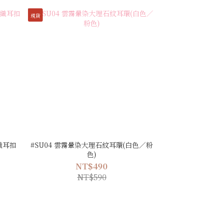
現貨
織耳扣
#SU04 雲霧暈染大理石紋耳環(白色／粉
色)
NT$490
NT$590