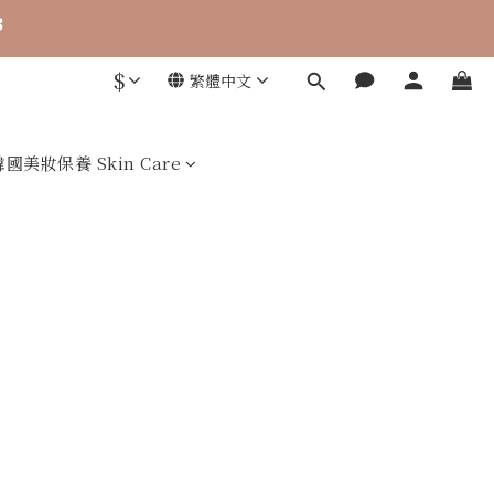
7
2
2
6
1
1
5
0
0
$
繁體中文
 零添加，才是關鍵
4
3
2
1
韓國美妝保養 Skin Care
0