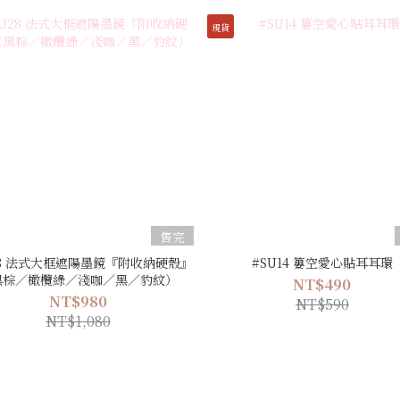
現貨
售完
28 法式大框遮陽墨鏡『附收納硬殼』
#SU14 簍空愛心貼耳耳環
黑棕／橄欖綠／淺咖／黑／豹紋）
NT$490
NT$980
NT$590
NT$1,080