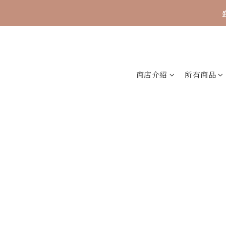
🐟【時煥元素 
商店介紹
所有商品