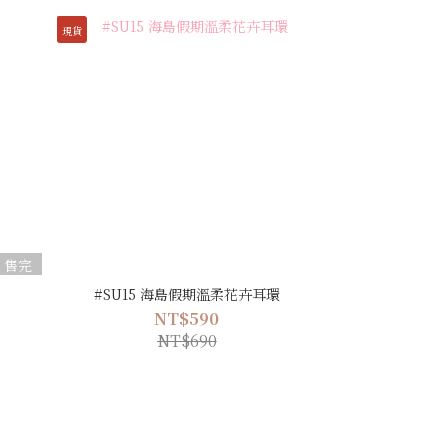
現貨
售完
#SU15 海島假期溫柔花卉耳環
NT$590
NT$690