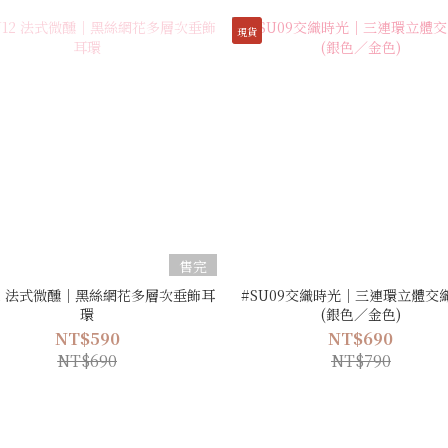
現貨
售完
12 法式微醺｜黑絲網花多層次垂飾耳
#SU09交織時光｜三連環立體交
環
(銀色／金色)
NT$590
NT$690
NT$690
NT$790