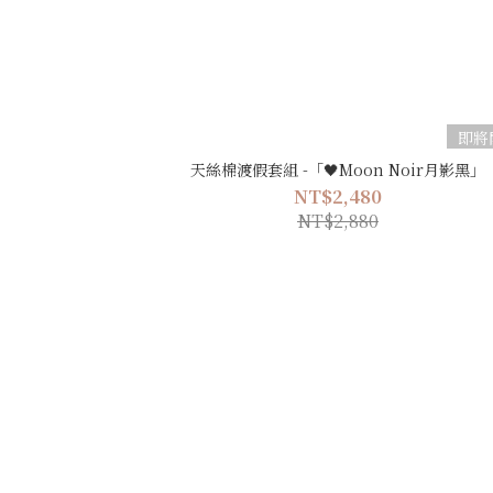
即將
天絲棉渡假套組 -「🖤Moon Noir月影黑」
NT$2,480
NT$2,880