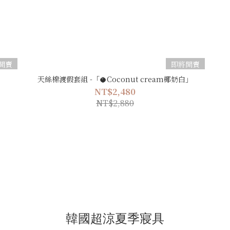
開賣
即將開賣
天絲棉渡假套組 -「🥥Coconut cream椰奶白」
NT$2,480
NT$2,880
韓國超涼夏季寢具