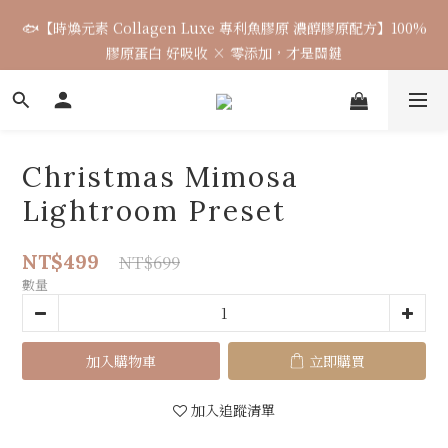
🐟【時煥元素 Collagen Luxe 專利魚膠原 濃醇膠原配方】100%
🌈七月涼感韓貨新品連線 已收單🌈 全力追加出貨中
膠原蛋白 好吸收 × 零添加，才是關鍵
7月飾品連線 ✨ 7/16-7/26
Christmas Mimosa
🌈七月涼感韓貨新品連線 已收單🌈 全力追加出貨中
Lightroom Preset
NT$499
NT$699
數量
加入購物車
立即購買
加入追蹤清單