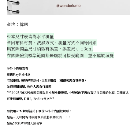
產地：韓國
※本尺寸表皆為水平測量
會因布料材質、洗滌方式、測量方式不同等因素
與實際商品尺寸稍微有誤差，誤差尺寸
3cm
±
在國際驗貨標準範圍都是屬於可接受範圍，並不屬於瑕疵
海外下標購賣者
提供PayPal付款
宅配使用: 順豐運費到付、EMS服務 （報價後需自費運費）
如遇海關扣留, 收件人需自行清關
***2025/08/29起因美國取消小額免稅優惠, 中華郵政不再收寄送往美國的包裹, 美國客人
可使用順豐, DHL, Fedex寄送***
如使用ATM轉帳請於下單後24小時內匯款轉帳，
超過三天時間為付款訂單系統將自動取消！！！
超過5次棄單將加入黑名單