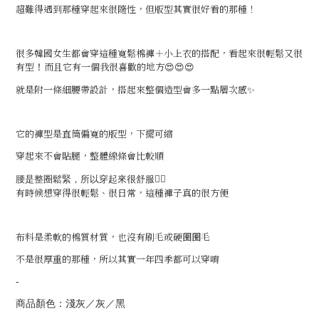
超難得遇到那種穿起來很隨性，但版型其實很好看的那種！
很多韓國女生都會穿這種寬鬆棉褲＋小上衣的搭配，看起來很輕鬆又很
有型
而且它有一個我很喜歡的地方😍😍😍
！
就是附一條細腰帶設計，搭起來整個造型會多一點層次感✨
它的褲型是直筒偏寬的版型，下擺可縮
穿起來不會貼腿，整體線條會比較順
腰是整圈鬆緊，所以穿起來很舒服❤️‍🔥
有時候想穿得很輕鬆、很日常，這種褲子真的很方便
布料是柔軟的棉質材質，也沒有刷毛或硬圈圈毛
不是很厚重的那種，所以其實一年四季都可以穿唷
-
商品顏色：淺灰／灰／黑