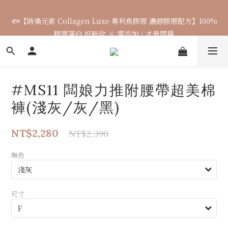
🐟【時煥元素 Collagen Luxe 專利魚膠原 濃醇膠原配方】100%
🌈七月涼感韓貨新品連線 已收單🌈 全力追加出貨中
膠原蛋白 好吸收 × 零添加，才是關鍵
7月飾品連線 ✨ 7/16-7/26
#MS11 闆娘力推附腰帶超美棉
🌈七月涼感韓貨新品連線 已收單🌈 全力追加出貨中
褲(淺灰/灰/黑)
NT$2,280
NT$2,390
顏色
尺寸