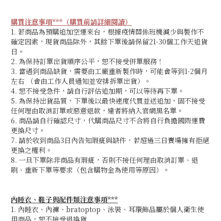
購買注意事項***（購買前請詳細閱讀）
1. 若商品為預購追加空運來台，根據疫情關係班機減少與製作不
確定因素，現貨商品除外，其餘下單後請保留21-30個工作天追貨
日。
2. 為保持訂單出貨順序公平，恕不接受併單服務！
3. 當遇到商品缺貨，需要由工廠重新製作時，可能會等到1-2個月
左右 （會由工作人員通知並安排拆單出貨）。
4. 恕不接受急件，請自行評估追加期
，可以等待再下單。
5. 為保持出貨品質，下單後以最快速度代買並送追加，固不接受
任何理由取消訂單或惡意退款，違者將納入官網黑名單。
6. 商品請自行確認尺寸，代購商品尺寸不合將自行負擔國際運費
更換尺寸。
7. 請於收到商品3日內告知瑕疵與缺件，若超過三日賣場擁有拒絕
更換之權利。
8. 一旦下單除非商品有瑕疵，否則不接任何理由取消訂單、退
刷、重新下單等要求（包含購物金為使用等原因）。
內睡衣、鞋子與配件類注意事項***
1. 內睡衣、內褲、bratoptop、泳裝、耳環飾品屬於個人衛生使
用商品，恕不接受退換貨