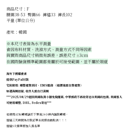
商品尺寸：F
腰圍38-53 臀圍66 褲檔33 褲長102
平量 (單位公分)
產地：韓國
※本尺寸表皆為水平測量
會因布料材質、洗滌方式、測量方式不同等因素
與實際商品尺寸稍微有誤差，誤差尺寸
3cm
±
在國際驗貨標準範圍都是屬於可接受範圍，並不屬於瑕疵
海外下標購賣者
提供PayPal付款
宅配使用: 順豐運費到付、EMS服務 （報價後需自費運費）
如遇海關扣留, 收件人需自行清關
***2025/08/29起因美國取消小額免稅優惠, 中華郵政不再收寄送往美國的包裹, 美國客人
可使用順豐, DHL, Fedex寄送***
如使用ATM轉帳請於下單後24小時內匯款轉帳，
超過三天時間為付款訂單系統將自動取消！！！
超過5次棄單將加入黑名單