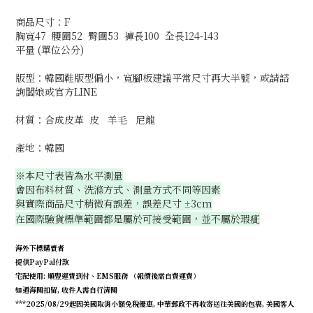
商品尺寸：F
胸寬47 腰圍52 臀圍53 褲長100 全長124-143
平量 (單位公分)
版型：韓國鞋版型偏小，寬腳板建議平常尺寸再大半號，或請諮
詢闆娘或官方LINE
材質：合成皮革 皮 羊毛 尼龍
產地：韓國
※本尺寸表皆為水平測量
會因布料材質、洗滌方式、測量方式不同等因素
與實際商品尺寸稍微有誤差，誤差尺寸
3cm
±
在國際驗貨標準範圍都是屬於可接受範圍，並不屬於瑕疵
海外下標購賣者
提供PayPal付款
宅配使用: 順豐運費到付、EMS服務 （報價後需自費運費）
如遇海關扣留, 收件人需自行清關
***2025/08/29起因美國取消小額免稅優惠, 中華郵政不再收寄送往美國的包裹, 美國客人