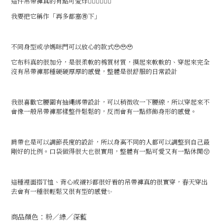
這件吊帶褲真的有點可愛炸❤️‍🔥❤️‍🔥❤️‍🔥
我要把它稱作「再多都塞🉐下」
不同身型或孕媽咪門可以放心的款式🥹🥹🥹
它布料真的很加分，是很柔軟的棉質材質，摸起來軟軟的、穿起來完全
沒有吊帶褲那種硬硬厚厚的感覺，整體是很舒服的日常設計
我很喜歡它腰圍有抽繩綁帶設計，可以稍微收一下腰線，所以穿起來不
會像一般吊帶褲那樣整件鬆鬆的，反而會有一點修飾身形的感覺。
肩帶也是可以調節長度的設計，所以身高不同的人都可以調整到自己最
剛好的比例。口袋做得很大也很實用，整體有一點可愛又有一點休閒😚
這種裡面搭T恤、背心或襯衫都很好看的吊帶褲真的很實穿，春天穿出
去會有一種很輕鬆又很有型的感覺✨
商品顏色：粉／綠／深藍