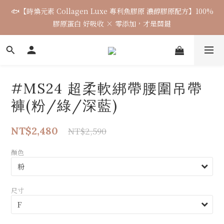
6
5
6
4
4
9
5
2
3
2
1
:
2
0
:
0
8
:
5
6
🐟【時煥元素 Collagen Luxe 專利魚膠原 濃醇膠原配方】100%
5
4
5
3
3
8
9
日
時
分
秒
4
1
2
1
0
1
7
4
5
4
3
4
2
2
7
8
膠原蛋白 好吸收 × 零添加，才是關鍵
3
0
1
0
0
6
3
4
3
2
3
1
1
9
6
7
2
0
5
2
3
2
1
:
2
0
:
0
8
:
5
6
1
4
1
2
日
時
分
秒
1
0
1
7
4
5
0
3
0
1
0
0
6
3
4
2
0
5
2
3
#MS24 超柔軟綁帶腰圍吊帶
1
4
1
2
0
3
0
1
褲(粉/綠/深藍)
2
0
1
NT$2,480
NT$2,590
0
顏色
尺寸