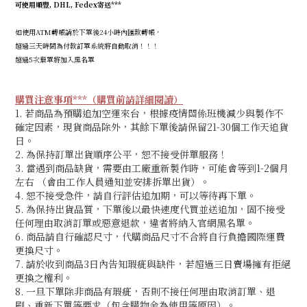
可使用順豐, DHL, Fedex寄送***
如使用ATM轉帳請於下單後24小時內匯款轉帳，
超過三天時間為付款訂單系統將自動取消！！！
超過5次棄單將加入黑名單
購買注意事項***（購買前請詳細閱讀）
1. 若商品為預購追加空運來台，根據疫情關係班機減少與製作不
確定因素，現貨商品除外，其餘下單後請保留21-30個工作天追貨
日。
2. 為保持訂單出貨順序公平，恕不接受併單服務！
3. 當遇到商品缺貨，需要由工廠重新製作時，可能會等到1-2個月
左右 （會由工作人員通知並安排拆單出貨）。
4. 恕不接受急件，請自行評估追加期
，可以等待再下單。
5. 為保持出貨品質，下單後以最快速度代買並送追加，固不接受
任何理由取消訂單或惡意退款，違者將納入官網黑名單。
6. 商品請自行確認尺寸，代購商品尺寸不合將自行負擔國際運費
更換尺寸。
7. 請於收到商品3日內告知瑕疵與缺件，若超過三日賣場擁有拒絕
更換之權利。
8. 一旦下單除非商品有瑕疵，否則不接任何理由取消訂單、退
刷、重新下單等要求（包含購物金為使用等原因）。