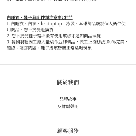
內睡衣、鞋子與配件類注意事項***
1. 內睡衣、內褲、bratoptop、泳裝、耳環飾品屬於個人衛生使
用商品，恕不接受退換貨
2. 恕不接受鞋子落地後有使用痕跡才通知商品瑕疵
3. 韓國製鞋因工廠大量製作並非精品，做工上沒辦法100％完美，
縫線、殘膠問題、鞋子摺痕皆屬正常製鞋現象
關於我們
品牌故事
反詐騙聲明
顧客服務