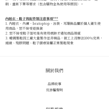
刷、重新下單等要求（包含購物金為使用等原因）。
內睡衣、鞋子與配件類注意事項***
1. 內睡衣、內褲、bratoptop、泳裝、耳環飾品屬於個人衛生使
用商品，恕不接受退換貨
2. 恕不接受鞋子落地後有使用痕跡才通知商品瑕疵
3. 韓國製鞋因工廠大量製作並非精品，做工上沒辦法100％完美，
縫線、殘膠問題、鞋子摺痕皆屬正常製鞋現象
關於我們
品牌故事
反詐騙聲明