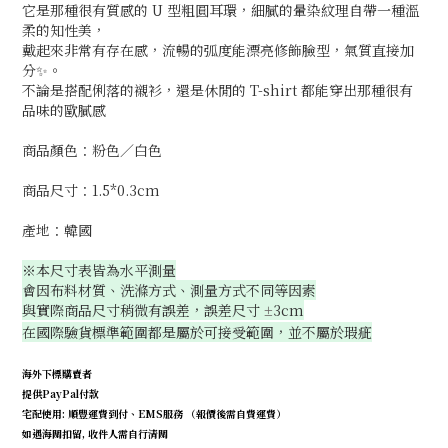
它是那種很有質感的 U 型粗圓耳環，細膩的暈染紋理自帶一種溫
柔的知性美，
戴起來非常有存在感，流暢的弧度能漂亮修飾臉型，氣質直接加
分✨。
不論是搭配俐落的襯衫，還是休閒的 T-shirt 都能穿出那種很有
品味的歐膩感
商品顏色：粉色／白色
商品尺寸：1.5*0.3cm
產地：韓國
※本尺寸表皆為水平測量
會因布料材質、洗滌方式、測量方式不同等因素
與實際商品尺寸稍微有誤差，誤差尺寸
3cm
±
在國際驗貨標準範圍都是屬於可接受範圍，並不屬於瑕疵
海外下標購賣者
提供PayPal付款
宅配使用: 順豐運費到付、EMS服務 （報價後需自費運費）
如遇海關扣留, 收件人需自行清關