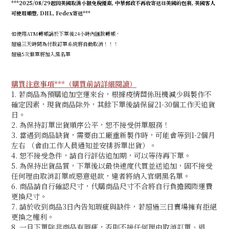
***2025/08/29起因美國取消小額免稅優惠, 中華郵政不再收寄送往美國的包裹, 美國客人
可使用順豐, DHL, Fedex寄送***
如使用ATM轉帳請於下單後24小時內匯款轉帳，
超過三天時間為付款訂單系統將自動取消！！！
超過5次棄單將加入黑名單
購買注意事項***（購買前請詳細閱讀）
1. 若商品為預購追加空運來台，根據疫情關係班機減少與製作不
確定因素，現貨商品除外，其餘下單後請保留21-30個工作天追貨
日。
2. 為保持訂單出貨順序公平，恕不接受併單服務！
3. 當遇到商品缺貨，需要由工廠重新製作時，可能會等到1-2個月
左右 （會由工作人員通知並安排拆單出貨）。
4. 恕不接受急件，請自行評估追加期
，可以等待再下單。
5. 為保持出貨品質，下單後以最快速度代買並送追加，固不接受
任何理由取消訂單或惡意退款，違者將納入官網黑名單。
6. 商品請自行確認尺寸，代購商品尺寸不合將自行負擔國際運費
更換尺寸。
7. 請於收到商品3日內告知瑕疵與缺件，若超過三日賣場擁有拒絕
更換之權利。
8. 一旦下單除非商品有瑕疵，否則不接任何理由取消訂單、退