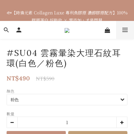
🐟【時煥元素 Collagen Luxe 專利魚膠原 濃醇膠原配方】100%
🌈七月涼感韓貨新品連線 已收單🌈 全力追加出貨中
膠原蛋白 好吸收 × 零添加，才是關鍵
7月飾品連線 ✨ 7/16-7/26
#SU04 雲霧暈染大理石紋耳
🌈七月涼感韓貨新品連線 已收單🌈 全力追加出貨中
環(白色／粉色)
NT$490
NT$590
顏色
數量