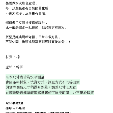
整體做水洗刷色處理，
每一頂顏色都有自然的舊化感，
不會太乾淨，反而更有個性。
帽簷做了立體拼接線條設計，
比一般老帽多一點細節，戴起來更有層次。
版型是經典彎帽老帽，日常非常好搭，
不管休閒、街頭或簡單穿都可以直接加分！！
材質：棉
產地：韓國
※本尺寸表皆為水平測量
會因布料材質、洗滌方式、測量方式不同等因素
與實際商品尺寸稍微有誤差，誤差尺寸
3cm
±
在國際驗貨標準範圍都是屬於可接受範圍，並不屬於瑕疵
海外下標購賣者
提供PayPal付款