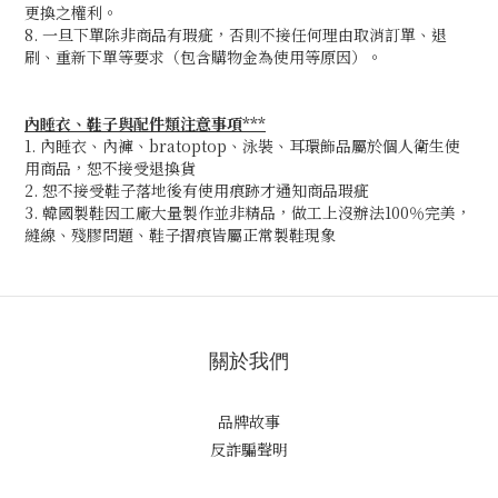
更換之權利。
8. 一旦下單除非商品有瑕疵，否則不接任何理由取消訂單、退
刷、重新下單等要求（包含購物金為使用等原因）。
內睡衣、鞋子與配件類注意事項***
1. 內睡衣、內褲、bratoptop、泳裝、耳環飾品屬於個人衛生使
用商品，恕不接受退換貨
2. 恕不接受鞋子落地後有使用痕跡才通知商品瑕疵
3. 韓國製鞋因工廠大量製作並非精品，做工上沒辦法100％完美，
縫線、殘膠問題、鞋子摺痕皆屬正常製鞋現象
關於我們
品牌故事
反詐騙聲明