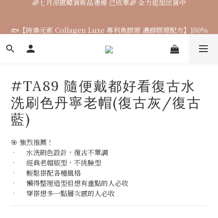
🌈七月涼感韓貨新品連線 已收單🌈 全力追加出貨中
🐟【時煥元素 Collagen Luxe 專利魚膠原 濃醇膠原配方】100%
膠原蛋白 好吸收 × 零添加，才是關鍵
7月飾品連線 ✨ 7/16-7/26
#TA89 隨便戴都好看復古水
🌈七月涼感韓貨新品連線 已收單🌈 全力追加出貨中
洗刷色丹寧老帽(復古灰/復古
藍)
🎯 強烈推薦！
•	水洗刷色設計，復古不單調
•	經典老帽版型，不挑臉型
•	輕鬆搭配各種風格
•	懶得整理造型但想有重點的人必收
•	穿搭想多一點層次感的人必收