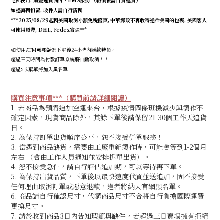
宅配使用: 順豐運費到付、EMS服務 （報價後需自費運費）
如遇海關扣留, 收件人需自行清關
***2025/08/29起因美國取消小額免稅優惠, 中華郵政不再收寄送往美國的包裹, 美國客人
可使用順豐, DHL, Fedex寄送***
如使用ATM轉帳請於下單後24小時內匯款轉帳，
超過三天時間為付款訂單系統將自動取消！！！
超過5次棄單將加入黑名單
購買注意事項***（購買前請詳細閱讀）
1. 若商品為預購追加空運來台，根據疫情關係班機減少與製作不
確定因素，現貨商品除外，其餘下單後請保留21-30個工作天追貨
日。
2. 為保持訂單出貨順序公平，恕不接受併單服務！
3. 當遇到商品缺貨，需要由工廠重新製作時，可能會等到1-2個月
左右 （會由工作人員通知並安排拆單出貨）。
4. 恕不接受急件，請自行評估追加期
，可以等待再下單。
5. 為保持出貨品質，下單後以最快速度代買並送追加，固不接受
任何理由取消訂單或惡意退款，違者將納入官網黑名單。
6. 商品請自行確認尺寸，代購商品尺寸不合將自行負擔國際運費
更換尺寸。
7. 請於收到商品3日內告知瑕疵與缺件，若超過三日賣場擁有拒絕