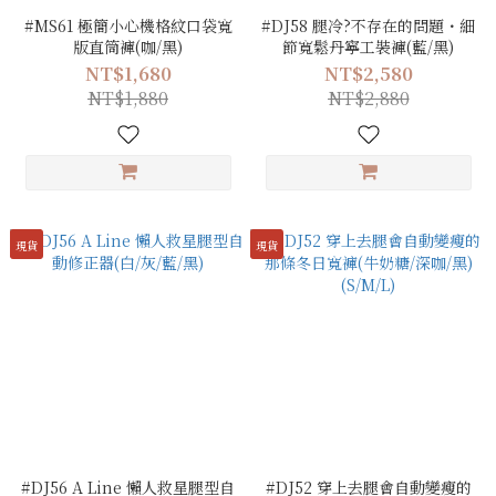
#MS61 極簡小心機格紋口袋寬
#DJ58 腿冷?不存在的問題・細
版直筒褲(咖/黑)
節寬鬆丹寧工裝褲(藍/黑)
NT$1,680
NT$2,580
NT$1,880
NT$2,880
現貨
現貨
#DJ56 A Line 懶人救星腿型自
#DJ52 穿上去腿會自動變瘦的