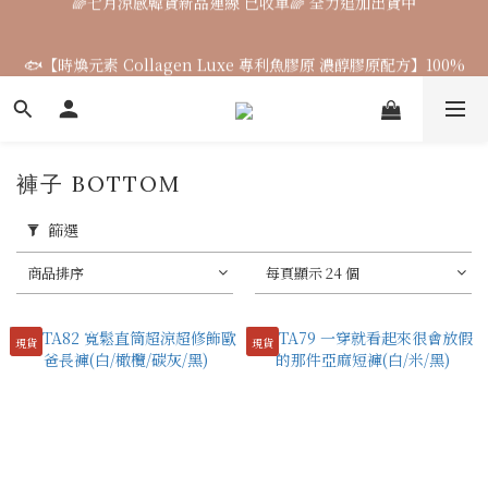
🌈七月涼感韓貨新品連線 已收單🌈 全力追加出貨中
🐟【時煥元素 Collagen Luxe 專利魚膠原 濃醇膠原配方】100%
膠原蛋白 好吸收 × 零添加，才是關鍵
7月飾品連線 ✨ 7/16-7/26
褲子 BOTTOM
🌈七月涼感韓貨新品連線 已收單🌈 全力追加出貨中
篩選
商品排序
每頁顯示 24 個
現貨
現貨