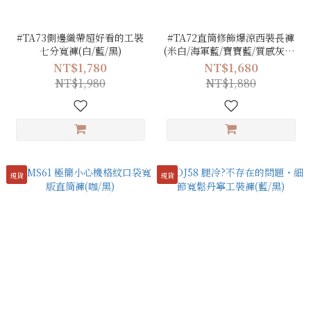
#TA73側邊織帶超好看的工裝
#TA72直筒修飾爆涼西裝長褲
七分寬褲(白/藍/黑)
(米白/海軍藍/寶寶藍/質感灰/沉
穩黑)
NT$1,780
NT$1,680
NT$1,980
NT$1,880
現貨
現貨