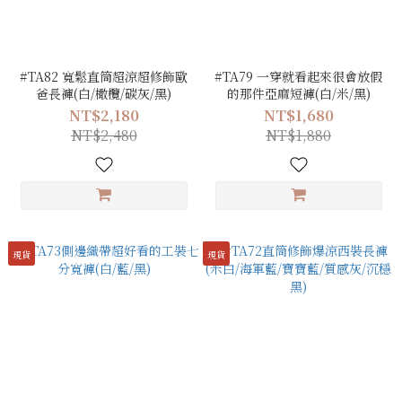
#TA82 寬鬆直筒超涼超修飾歐
#TA79 一穿就看起來很會放假
爸長褲(白/橄欖/碳灰/黑)
的那件亞麻短褲(白/米/黑)
NT$2,180
NT$1,680
NT$2,480
NT$1,880
現貨
現貨