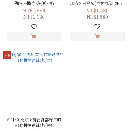
動修正器(白/灰/藍/黑)
那條冬日寬褲(牛奶糖/深咖/黑)
(S/M/L)
NT$1,880
NT$1,480
NT$2,080
NT$1,880
現貨
#DJ50 比你所有長褲都好搭的
那條拼接長褲(藍/黑)