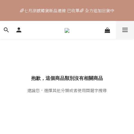
🌈七月涼感韓貨新品連線 已收單🌈 全力追加出貨中
🌈七月涼感韓貨新品連線 已收單🌈 全力追加出貨中
🐟【時煥元素 Collagen Luxe 專利魚膠原 濃醇膠原配方】100%
膠原蛋白 好吸收 × 零添加，才是關鍵
7月飾品連線 ✨ 7/16-7/26
🌈七月涼感韓貨新品連線 已收單🌈 全力追加出貨中
抱歉，這個商品類別沒有相關商品
建議您，選擇其他分類或者使用關鍵字搜尋