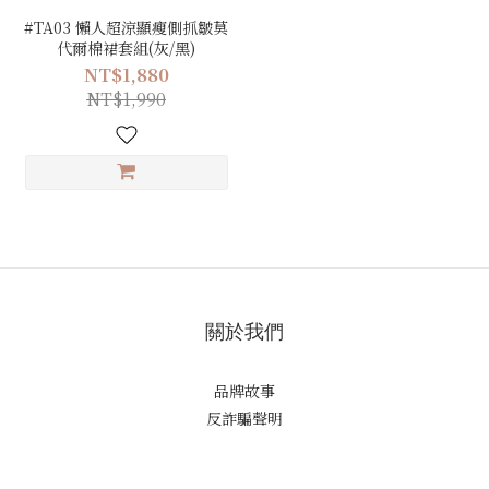
#TA03 懶人超涼顯瘦側抓皺莫
代爾棉裙套組(灰/黑)
NT$1,880
NT$1,990
關於我們
品牌故事
反詐騙聲明