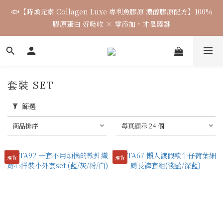
5
5
5
6
7
3
4
0
5
1
1
1
6
2
7
3
8
盛夏微風系列｜天絲棉渡假套組 正式開賣
🐟【時煥元素 Collagen Luxe 專利魚膠原 濃醇膠原配方】100%
4
4
4
9
5
6
2
3
4
0
0
:
0
5
:
1
6
:
2
7
3
3
3
8
4
9
5
膠原蛋白 好吸收 × 零添加，才是關鍵
1
2
3
日
時
分
秒
4
0
5
1
6
2
2
2
7
3
8
4
9
0
1
2
3
4
0
5
1
1
1
6
2
7
3
8
盛夏微風系列｜天絲棉渡假套組 正式開賣
0
1
2
3
4
0
0
:
0
5
:
1
6
:
2
7
0
1
2
3
日
時
分
秒
4
0
5
1
6
0
1
2
3
4
0
5
套裝 SET
0
1
2
3
4
0
1
2
3
篩選
0
1
2
0
1
商品排序
每頁顯示 24 個
0
現貨
現貨