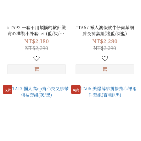
#TA92 一套不用煩惱的軟針織
#TA67 懶人渡假款牛仔荷葉細
背心洋裝小外套set (藍/灰/粉/
肩長褲套組(淺藍/深藍)
白)
NT$2,180
NT$2,280
NT$2,290
NT$2,390
現貨
現貨