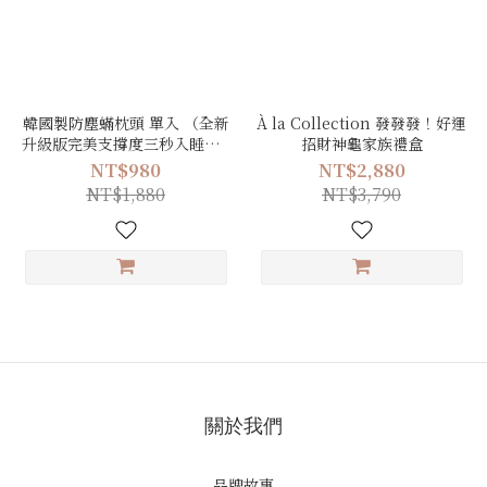
韓國製防塵蟎枕頭 單入 （全新
À la Collection 發發發！好運
升級版完美支撐度三秒入睡枕 /
招財神龜家族禮盒
好眠蓬鬆飯店款雲朵枕）
NT$980
NT$2,880
NT$1,880
NT$3,790
關於我們
品牌故事