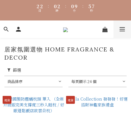
9
9
7
9
7
2
2
2
2
:
:
0
0
2
2
:
:
0
0
9
9
:
:
5
5
7
7
8
8
6
8
6
日
日
時
時
分
分
秒
秒
1
1
1
1
1
1
8
8
4
4
6
6
7
7
5
7
5
0
0
0
0
0
0
7
7
3
3
5
5
6
6
4
6
4
9
6
6
2
2
4
4
🐟【時煥元素 Collagen Luxe 專利魚膠原 濃醇膠原配方】100%
5
5
3
5
3
8
5
5
1
1
3
3
4
4
2
4
2
7
9
膠原蛋白 好吸收 × 零添加，才是關鍵
4
4
0
0
2
2
3
3
1
3
1
6
8
3
3
1
1
2
2
:
0
2
:
0
9
:
5
7
居家氛圍選物 HOME FRAGRANCE &
2
2
0
0
日
時
分
秒
1
1
1
8
4
6
DECOR
1
1
0
0
0
7
3
5
0
0
6
2
4
篩選
5
1
3
4
0
2
商品排序
每頁顯示 24 個
3
1
2
0
1
現貨
現貨
0