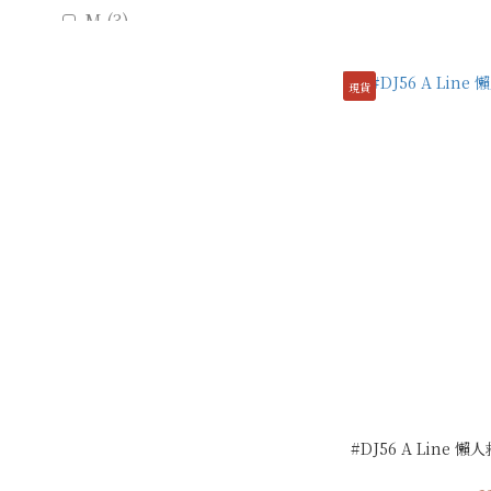
M (3)
S (2)
現貨
#DJ56 A Line