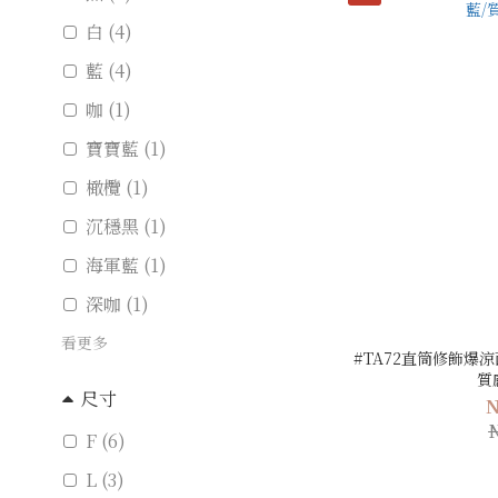
白 (4)
藍 (4)
咖 (1)
寶寶藍 (1)
橄欖 (1)
沉穩黑 (1)
海軍藍 (1)
深咖 (1)
看更多
#TA72直筒修飾爆涼
質
尺寸
N
F (6)
L (3)