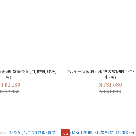
涼超修飾歐爸長褲(白/橄欖/碳灰/
#TA79 一穿就看起來很會放假的那件亞
黑)
米/黑)
T$2,180
NT$1,680
T$2,480
NT$1,880
現貨