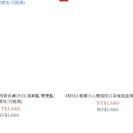
西裝長褲(米白/海軍藍/寶寶藍/
#MS61 極簡小心機格紋口袋寬版直筒
感灰/沉穩黑)
NT$1,680
T$1,680
NT$1,880
NT$1,880