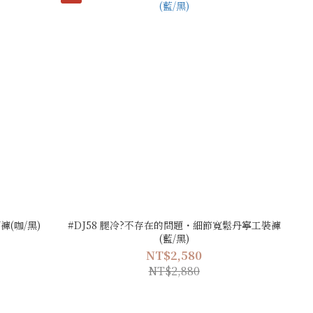
褲(咖/黑)
#DJ58 腿冷?不存在的問題・細節寬鬆丹寧工裝褲
(藍/黑)
NT$2,580
NT$2,880