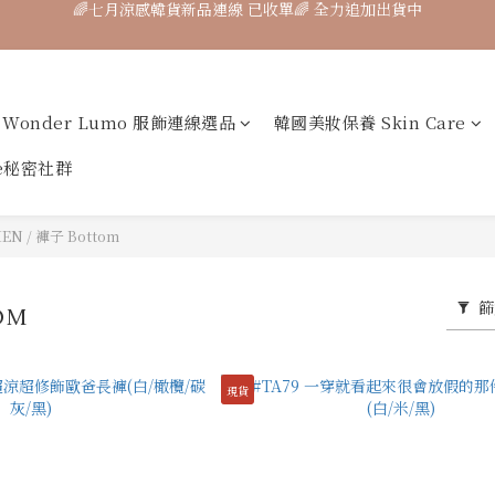
🌈七月涼感韓貨新品連線 已收單🌈 全力追加出貨中
Collagen Luxe 專利魚膠原 濃醇膠原配方】100%膠原蛋白 好吸收 ×
7月飾品連線 ✨ 7/16-7/26
Wonder Lumo 服飾連線選品
韓國美妝保養 Skin Care
🌈七月涼感韓貨新品連線 已收單🌈 全力追加出貨中
ne秘密社群
MEN
/
褲子 Bottom
篩
OM
現貨