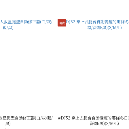
現貨
 懶人救星腿型自動修正器(白/灰/藍/
#DJ52 穿上去腿會自動變瘦的那條冬日
黑)
深咖/黑)(S/M/L)