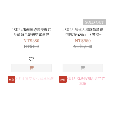
SOLD OUT
#SU34服飾連線超受歡迎
#SU28 法式大框遮陽墨鏡
莫蘭迪色蝴蝶結鯊魚夾
『附收納硬殼』（黑棕／
橄欖綠／淺咖／黑／豹
NT$380
NT$980
紋）
NT$480
NT$1,080
現貨
現貨