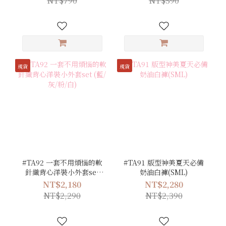
NT$790
NT$590
現貨
現貨
#TA92 一套不用煩惱的軟
#TA91 版型神美夏天必備
針織背心洋裝小外套set
奶油白褲(SML)
(藍/灰/粉/白)
NT$2,180
NT$2,280
NT$2,290
NT$2,390