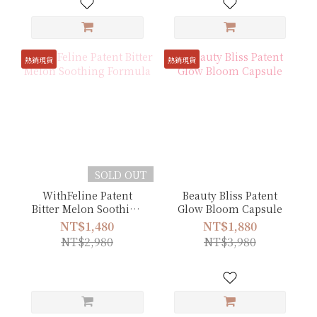
熱銷現貨
熱銷現貨
SOLD OUT
WithFeline Patent
Beauty Bliss Patent
Bitter Melon Soothing
Glow Bloom Capsule
Formula
NT$1,480
NT$1,880
NT$2,980
NT$3,980