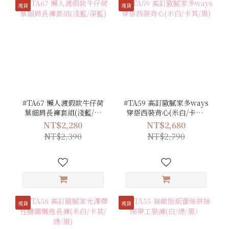
現貨
現貨
#TA67 懶人渡假款牛仔荷
#TA59 高訂歐膩家多ways
葉細肩長褲套組(淺藍/深
穿搭西裝背心(米白/卡其/
藍)
黑)
NT$2,280
NT$2,680
NT$2,390
NT$2,790
現貨
現貨