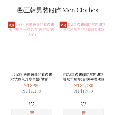
🏝️正韓男裝服飾 Men Clothes
現貨
現貨
#TA89 隨便戴都好看復古
#TA83 復古細條紋開領短
水洗刷色丹寧老帽(復古灰/
袖歐爸襯衫(白/海軍藍/咖)
復古藍)
NT$980
NT$1,780
NT$1,180
NT$1,980