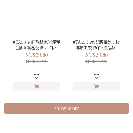
#TA58 高訂歐膩家光澤彈
#TA55 無敵挺版蕾絲拼接
性腰圍飄逸長褲(米白/卡
綁帶工裝褲(白/綠/黑）
其/綠/黑)
NT$2,080
NT$2,080
NT$2,190
NT$2,190
Show more