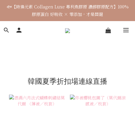
🐟【時煥元素 Collagen Luxe 專利魚膠原 濃醇膠原配方】100%
🌈七月涼感韓貨新品連線 已收單🌈 全力追加出貨中
膠原蛋白 好吸收 × 零添加，才是關鍵
7月飾品連線 ✨ 7/16-7/26
🌈七月涼感韓貨新品連線 已收單🌈 全力追加出貨中
韓國夏季折扣場連線直播