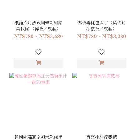
浪滿六月法式蝴蝶刺繡結
你被櫻桃包圍了（莫代爾
莫代爾 （薄被／枕套）
涼感被／枕套）
NT$780 ~ NT$3,680
NT$780 ~ NT$3,280
韓國嚴選無添加天然蘋果
寶寶冰絲涼感被