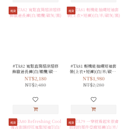
現貨
現貨
#TA82 寬鬆直筒超涼超修
#TA81 輕機能抽繩短袖套
飾歐爸長褲(白/橄欖/碳灰/
裝(上衣+短褲)(白/米/碳灰/
黑)
黑)
NT$2,180
NT$1,980
NT$2,480
NT$2,280
現貨
現貨