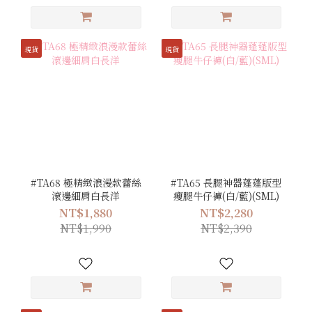
現貨
現貨
#TA68 極精緻浪漫款蕾絲
#TA65 長腿神器蓬蓬版型
滾邊細肩白長洋
瘦腿牛仔褲(白/藍)(SML)
NT$1,880
NT$2,280
NT$1,990
NT$2,390