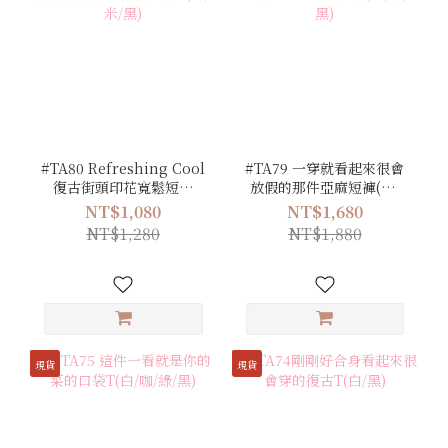
#TA80 Refreshing Cool
#TA79 一穿就看起來很會
復古街頭印花寬鬆短袖
放假的那件亞麻短褲(白/
T(白/米/黑)
米/黑)
NT$1,080
NT$1,680
NT$1,280
NT$1,880
現貨
現貨