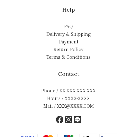
Help
FAQ
Delivery & Shipping
Payment
Return Policy
Terms & Conditions
Contact
Phone / XX-XXX-XXX-XXX
Hours / XXXX-XXXX
Mail / XXX@XXXX.COM