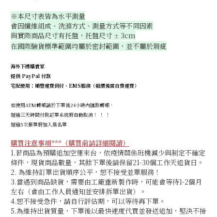
※本尺寸表皆為水平測量
會因纖維組成、洗滌方式、測量方式等不同因素
與實際商品尺寸有托盤，托盤尺寸
3cm
±
在國際驗貨標準範圍均屬於密封範圍，並不屬於瑕疵
海外下標購賣家
提供 PayPal 付款
宅配使用：順豐運費到付、EMS服務（報價後需自費運費）
如使用ATM轉帳請於下單後24小時內匯款轉帳，
超過三天時間付款訂單系統將自動取消！ ！ ！
超過5次棄單將加入黑名單
購買注意事項***（購買前請詳細閱讀）
1.若商品為預購追加空運來台，依疫情關係班機減少與制定不確定
條件，現貨商品數量，其餘下單後請保留21-30個工作天追貨日。
2. 為維持訂單出貨順序公平，恕不接受並單服務！
3.當遇到商品缺貨，需要由工廠重新製作時，可能會等待1-2個月
左右（會由工作人員通知並安排拆單出貨）。
4.恕不接受急件，請自行評估期
，可以等待再下單。
5.為維持出貨質量，下單後以最快速度代買並發送追加，堅決不接