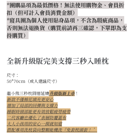
*團購品項為最低價格！無法使用購物金、會員折
扣（但可計入會員消費金額）
*寢具團為個人使用貼身品項，不含為瑕疵商品，
否則無法退換貨（購買前請再三確認，下單即為支
持購買）
全新升級版完美支撐三秒入睡枕
尺寸：
50*70cm（成人建議尺寸）
繼小熊三秒枕回憶延燒
升級版新上市
！
新款不僅棉花填充更安心
增加了局部的回彈與支撐力
睡眠時頸部能更有效放鬆疲勞疲勞
二代客廳也優化了表層防覆蓋布
大人小孩用的安心一摸就知道
搭配專用洗枕袋向整顆能機洗『免套枕頭套！ ’