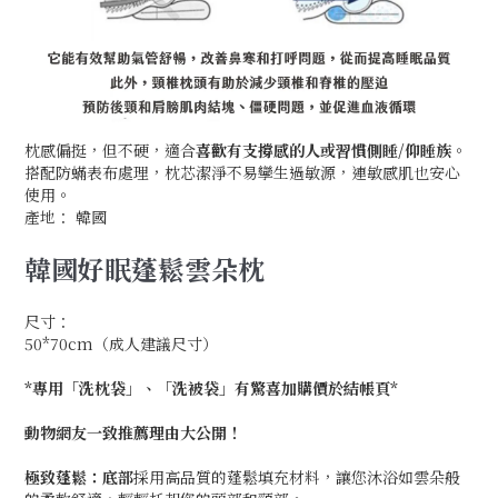
枕感偏挺，但不硬，適合
喜歡有支撐感的人或習慣側睡/仰睡族
。
搭配防蟎表布處理，枕芯潔淨不易孿生過敏源，連敏感肌也安心
使用。
產地： 韓國
韓國好眠蓬鬆雲朵枕
尺寸：
50*70cm（成人建議尺寸）
*專用「洗枕袋」、「洗被袋」有驚喜加購價於結帳頁*
動物網友一致推薦理由大公開！
極致蓬鬆：底部
採用高品質的蓬鬆填充材料，讓您沐浴如雲朵般