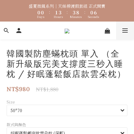
8
8
9
8
1
1
1
1
2
2
4
4
4
4
9
9
1
1
7
7
盛夏微風系列｜天絲棉渡假套組 正式開賣
盛夏微風系列｜天絲棉渡假套組 正式開賣
7
7
8
7
0
0
0
0
:
:
1
1
3
3
:
:
3
3
8
8
:
:
0
0
6
6
6
6
7
9
9
6
Days
Days
Hours
Hours
Minutes
Minutes
Seconds
Seconds
0
0
2
2
2
2
7
7
5
5
5
5
6
8
8
5
1
1
1
1
6
6
4
4
🐟【時煥元素 Collagen Luxe 專利魚膠原 濃醇膠原配方】100%
4
4
5
7
7
4
0
0
0
0
5
5
3
3
3
3
4
6
6
3
9
膠原蛋白 好吸收 × 零添加，才是關鍵
4
4
2
2
2
2
3
5
5
2
8
3
3
1
1
1
1
2
4
4
9
1
7
盛夏微風系列｜天絲棉渡假套組 正式開賣
韓國製防塵蟎枕頭 單入 （全
2
2
0
0
0
0
:
1
3
:
3
8
:
0
6
1
1
Days
Hours
Minutes
Seconds
新升級版完美支撐度三秒入睡
0
2
2
7
5
0
0
1
1
6
4
枕 / 好眠蓬鬆飯店款雲朵枕）
0
0
5
3
4
2
3
1
NT$980
NT$1,880
2
0
1
Size
0
款式與顏色