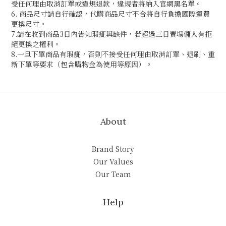
受任何理由取消訂單或違規退款，違規者將納入官網黑名單。
6. 商品尺寸請自行確認，代購商品尺寸不合將自行負擔國際運費
更換尺寸。
7.請在收到商品3日內告知瑕疵與缺件，若超過三日賣場傭人有拒
絕更換之權利。
8.一旦下單商品有瑕疵，否則不接受任何理由取消訂單、退刷、重
新下單等要求（包含購物金為使用等原因）。
About
Brand Story
Our Values
Our Team
Help