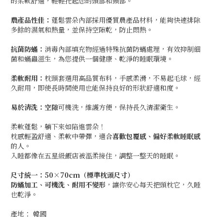
的柔軟舒適，輕輕托起您的頭部和頸部。
農產品性佳：
蓬鬆雲朵內部採用優質農產品材料，能夠快速排除
多餘的濕氣和熱量，並保持空隙乾，防止悶熱。
抗菌防蟎：
消毒內部填充物經過特殊抗菌防蟎處理，有效抑制細
菌和蟎蟲滋生，為您提供一個健康、乾淨的睡眠環境。
柔軟耐用：
枕頭套選用高品質布料，手感柔滑，不易起毛球，經
久耐用，即使長時間使用也能保持良好的形狀舒適和度。
易於清洗：空隙
可機洗，維護方便，保持長久清潔衛生。
柔軟蓬鬆，躺下來如陷進雲朵！
枕感輕盈舒適、柔軟中帶彈，適合
喜歡包覆感、偏好柔軟睡眠感
的人。
入睡都像在五星級飯店被溫柔接住，調整一整天的睡眠。
尺寸統一：50×70cm（標準枕頭尺寸）
防蟎加工、可機洗、耐用不變形
，讓你安心每天把頭枕它，久睡
也乾淨。
產地： 韓國