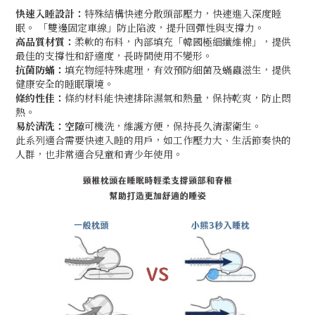
快速入睡設計：
特殊結構快速分散頭部壓力，快速進入深度睡
眠。 「雙邊固定車線」防止陷波，提升回彈性與支撐力。
高品質材質：
柔軟的布料，內部填充「韓國極細纖維棉」，提供
最佳的支撐性和舒適度，長時間使用不變形。
抗菌防蟎：
填充物經特殊處理，有效預防細菌及蟎蟲滋生，提供
健康安全的睡眠環境。
條約性佳：
條約材料能快速排除濕氣和熱量，保持乾爽，防止悶
熱。
易於清洗：空隙
可機洗，維護方便，保持長久清潔衛生。
此系列適合需要快速入睡的用戶，如工作壓力大、生活節奏快的
人群，也非常適合兒童和青少年使用。