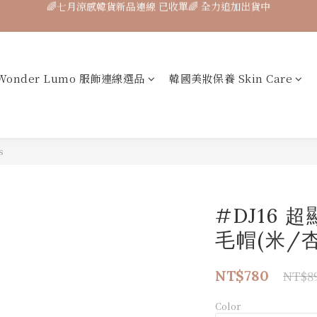
🌈七月涼感韓貨新品連線 已收單🌈 全力追加出貨中
Collagen Luxe 專利魚膠原 濃醇膠原配方】100%膠原蛋白 好吸收 ×
7月飾品連線 ✨ 7/16-7/26
Wonder Lumo 服飾連線選品
韓國美妝保養 Skin Care
🌈七月涼感韓貨新品連線 已收單🌈 全力追加出貨中
s
#DJ16
毛帽(米/杏
NT$780
NT$8
Color