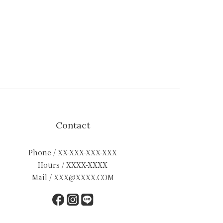
Contact
Phone / XX-XXX-XXX-XXX
Hours / XXXX-XXXX
Mail / XXX@XXXX.COM