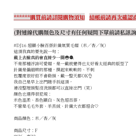
******購買前請詳閱購物須知
結帳前請再次確認商
(對連線代購顏色及尺寸有任何疑問下單前請私訊詢問
#DJ16 超顯小臉百搭針織氣質毛帽（米／杏／灰）
這頂我真的要先說一句：
戴上去臉真的會直接少一圈😳🧶
不是那種浮誇可愛帽，是一戴就覺得也太好看太經典的版型了
針織是偏細緻的那種，摸起來軟軟的、不刺
包覆度很好但不會勒頭，戴一整天都OK👌
我自己是早上出門隨手抓這頂，
連沒整理頭髮沒洗頭都可以直接出門（笑）
顏色也選得很犯規：
米色溫柔、杏色顯白、灰色超百搭，
不管是毛毛外套、羊羔絨、針織大衣都超合🤍
商品顏色：米／杏／灰
商品尺寸：F