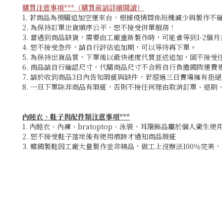
購買注意事項***（購買前請詳細閱讀）
1. 若商品為預購追加空運來台，根據疫情關係班機減少與製作不確
2. 為保持訂單出貨順序公平，恕不接受併單服務！
3. 當遇到商品缺貨，需要由工廠重新製作時，可能會等到1-2個
4. 恕不接受急件，請自行評估追加期
，可以等待再下單。
5. 為保持出貨品質，下單後以最快速度代買並送追加，固不接
6. 商品請自行確認尺寸，代購商品尺寸不合將自行負擔國際運費
7. 請於收到商品3日內告知瑕疵與缺件，若超過三日賣場擁有拒
8. 一旦下單除非商品有瑕疵，否則不接任何理由取消訂單、退
內睡衣、鞋子與配件類注意事項***
1. 內睡衣、內褲、bratoptop、泳裝、耳環飾品屬於個人衛生
2. 恕不接受鞋子落地後有使用痕跡才通知商品瑕疵
3. 韓國製鞋因工廠大量製作並非精品，做工上沒辦法100％完