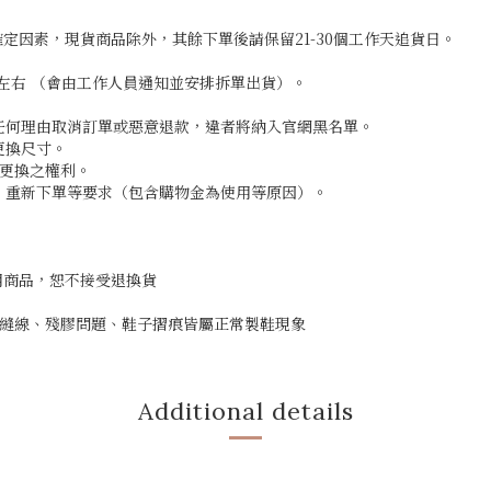
定因素，現貨商品除外，其餘下單後請保留21-30個工作天追貨日。
月左右 （會由工作人員通知並安排拆單出貨）。
受任何理由取消訂單或惡意退款，違者將納入官網黑名單。
更換尺寸。
絕更換之權利。
刷、重新下單等要求（包含購物金為使用等原因）。
使用商品，恕不接受退換貨
美，縫線、殘膠問題、鞋子摺痕皆屬正常製鞋現象
Additional details