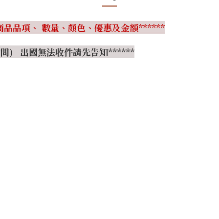
品品項、 數量、顏色、優惠及金額******
) 出國無法收件請先告知******