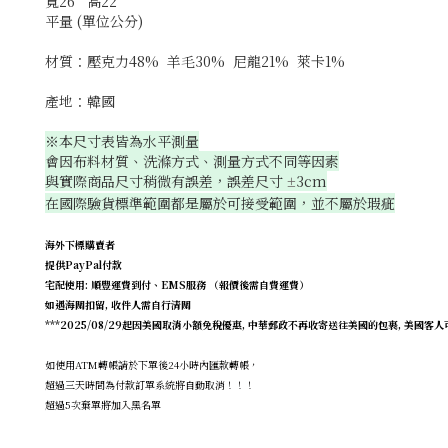
寬26 高22
平量 (單位公分)
材質：壓克力48% 羊毛30% 尼龍21% 萊卡1%
產地：韓國
※本尺寸表皆為水平測量
會因布料材質、洗滌方式、測量方式不同等因素
與實際商品尺寸稍微有誤差，誤差尺寸
3cm
±
在國際驗貨標準範圍都是屬於可接受範圍，並不屬於瑕疵
海外下標購賣者
提供PayPal付款
宅配使用: 順豐運費到付、EMS服務 （報價後需自費運費）
如遇海關扣留, 收件人需自行清關
***2025/08/29起因美國取消小額免稅優惠, 中華郵政不再收寄送往美國的包裹, 美國客人可使
如使用ATM轉帳請於下單後24小時內匯款轉帳，
超過三天時間為付款訂單系統將自動取消！！！
超過5次棄單將加入黑名單