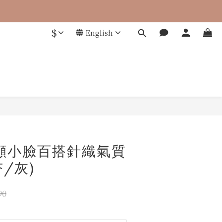
 零添加，才是關鍵
$
English
BUY NOW
 超顯小臉百搭針織氣質
/灰)
90