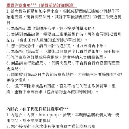
購買注意事項***（購買前請詳細閱讀）
1. 若商品為預購追加空運來台，根據疫情關係班機減少與製作不
確定因素，現貨商品除外，其餘下單後請保留21-30個工作天追貨
日。
2. 為保持訂單出貨順序公平，恕不接受併單服務！
3. 當遇到商品缺貨，需要由工廠重新製作時，可能會等到1-2個月
左右 （會由工作人員通知並安排拆單出貨）。
4. 恕不接受急件，請自行評估追加期
，可以等待再下單。
5. 為保持出貨品質，下單後以最快速度代買並送追加，固不接受
任何理由取消訂單或惡意退款，違者將納入官網黑名單。
6. 商品請自行確認尺寸，代購商品尺寸不合將自行負擔國際運費
更換尺寸。
7. 請於收到商品3日內告知瑕疵與缺件，若超過三日賣場擁有拒絕
更換之權利。
8. 一旦下單除非商品有瑕疵，否則不接任何理由取消訂單、退
刷、重新下單等要求（包含購物金為使用等原因）。
內睡衣、鞋子與配件類注意事項***
1. 內睡衣、內褲、bratoptop、泳裝、耳環飾品屬於個人衛生使
用商品，恕不接受退換貨
2. 恕不接受鞋子落地後有使用痕跡才通知商品瑕疵