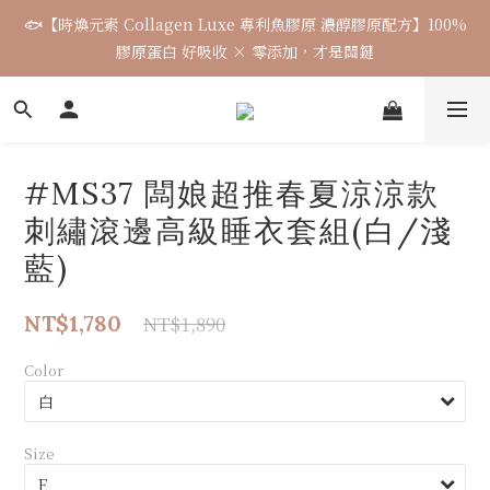
6
5
6
4
5
6
5
5
2
1
:
2
0
:
1
8
:
2
1
🐟【時煥元素 Collagen Luxe 專利魚膠原 濃醇膠原配方】100%
5
4
5
3
4
5
4
Days
Hours
Minutes
Seconds
4
1
0
1
0
7
1
0
4
3
4
2
3
4
3
膠原蛋白 好吸收 × 零添加，才是關鍵
3
0
0
6
0
3
2
3
1
2
9
3
2
2
5
2
1
:
2
0
:
1
8
:
2
1
1
4
Days
Hours
Minutes
Seconds
1
0
1
0
7
1
0
0
3
0
0
6
0
2
5
#MS37 闆娘超推春夏涼涼款
1
4
0
3
刺繡滾邊高級睡衣套組(白/淺
2
藍)
1
0
NT$1,780
NT$1,890
Color
Size