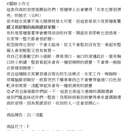
#闆娘小作文
這套我真的很想推薦給你們！那種穿上去會覺得「在家也要很漂
亮」的睡衣（尖叫）
很多睡衣其實不是太隨便就是太可愛，但這套是很少見那種
有質
感又很舒服的高級感居家服
。
布料是那種春夏穿會覺得涼涼的材質，摸起來很柔軟也很透氣，
在家穿一整天都會很舒服✨
版型做得也很好，不會太貼身，但又不會鬆到沒有型，看起來整
個人會很輕鬆又很有氣質～
我自己很喜歡它的小細節，像是領口、袖口的滾邊設計，還有胸
口的小刺繡，整套看起來會有一種很精緻的感覺，不會像一般睡
衣那樣很隨便！
而且這種睡衣其實很適合現在的生活模式，在家工作、喝咖啡、
用電腦都很剛好，就算突然下樓拿東西也不會覺得邋遢🤍白色很
乾淨很氣質，淺藍穿起來會有一種很清爽的感覺
😍
💕
而且偷偷跟你們說一下，這套也是這次連線的滿額禮🎁
達到門檻直接送你們一整套！我那時候看到就覺得拿來當滿額禮
真的很棒，因為質感很好，收到的人一定會很開心✨
-
商品顏色：白／淺藍
商品尺寸：F