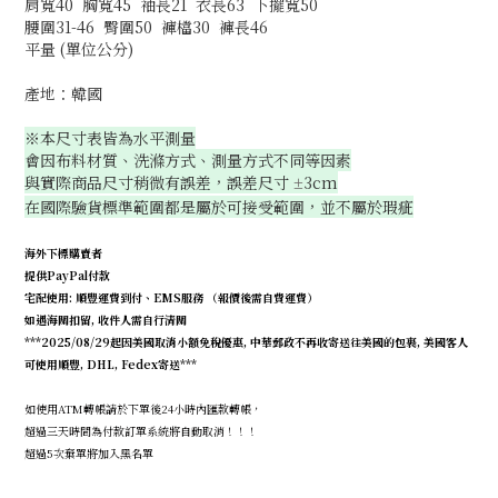
肩寬40 胸寬45 袖長21 衣長63 下擺寬50
腰圍31-46 臀圍50 褲檔30 褲長46
平量 (單位公分)
產地：韓國
※本尺寸表皆為水平測量
會因布料材質、洗滌方式、測量方式不同等因素
與實際商品尺寸稍微有誤差，誤差尺寸
3cm
±
在國際驗貨標準範圍都是屬於可接受範圍，並不屬於瑕疵
海外下標購賣者
提供PayPal付款
宅配使用: 順豐運費到付、EMS服務 （報價後需自費運費）
如遇海關扣留, 收件人需自行清關
***2025/08/29起因美國取消小額免稅優惠, 中華郵政不再收寄送往美國的包裹, 美國客人
可使用順豐, DHL, Fedex寄送***
如使用ATM轉帳請於下單後24小時內匯款轉帳，
超過三天時間為付款訂單系統將自動取消！！！
超過5次棄單將加入黑名單