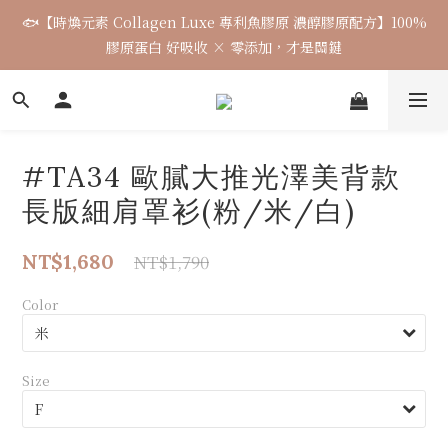
🐟【時煥元素 Collagen Luxe 專利魚膠原 濃醇膠原配方】100%
🌈七月涼感韓貨新品連線 已收單🌈 全力追加出貨中
膠原蛋白 好吸收 × 零添加，才是關鍵
7月飾品連線 ✨ 7/16-7/26
#TA34 歐膩大推光澤美背款
🌈七月涼感韓貨新品連線 已收單🌈 全力追加出貨中
長版細肩罩衫(粉/米/白)
NT$1,680
NT$1,790
Color
Size