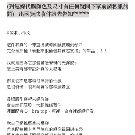
(對連線代購顏色及尺寸有任何疑問下單前請私訊詢
問) 出國無法收件請先告知******
#闆娘小作文
這件我真的一穿直接被韓國歐膩燒到🥹🤍
完全是那種「看起來很仙但其實超實搭」的單品！！！
我就是因為它那個若隱若現的光澤感✨
配上美背綁帶設計真的太犯規…
而且它不是那種很浮誇的性感
是很慵懶、很有氣質的那種感覺🙂‍↕️
長版版型穿起來超修飾
會自然把屁股、大腿線條蓋住
裡面配背心、bra top、短褲、合身褲都超好看
我自己超推薦拿來疊穿
尤其配這種卡普里褲真的超像韓國街拍🥹