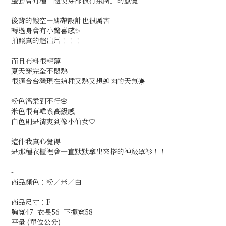
整套會有種「隨便穿都很有氛圍」的感覺
後背的鏤空＋綁帶設計也很厲害
轉過身會有小驚喜感✨
拍照真的超出片！！！
而且布料很輕薄
夏天穿完全不悶熱
很適合台灣現在這種又熱又想遮肉的天氣☀️
粉色溫柔到不行🌸
米色很有韓系高級感
白色則是清爽到像小仙女🤍
這件我真心覺得
是那種衣櫃裡會一直默默拿出來搭的神級罩衫！！
-
商品顏色：粉／米／白
商品尺寸：F
胸寬47 衣長56 下擺寬58
平量 (單位公分)