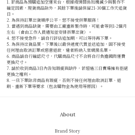
1. 若商品為預購追加空運來台，根據疫情關係班機減少與製作不
確定因素，現貨商品除外，其餘下單後請保留21-30個工作天追貨
日。
2. 為保持訂單出貨順序公平，恕不接受併單服務！
3. 當遇到商品缺貨，需要由工廠重新製作時，可能會等到1-2個月
左右 （會由工作人員通知並安排拆單出貨）。
4. 恕不接受急件，請自行評估追加期
，可以等待再下單。
5. 為保持出貨品質，下單後以最快速度代買並送追加，固不接受
任何理由取消訂單或惡意退款，違者將納入官網黑名單。
6. 商品請自行確認尺寸，代購商品尺寸不合將自行負擔國際運費
更換尺寸。
7. 請於收到商品3日內告知瑕疵與缺件，若超過三日賣場擁有拒絕
更換之權利。
8. 一旦下單除非商品有瑕疵，否則不接任何理由取消訂單、退
刷、重新下單等要求（包含購物金為使用等原因）。
About
Brand Story