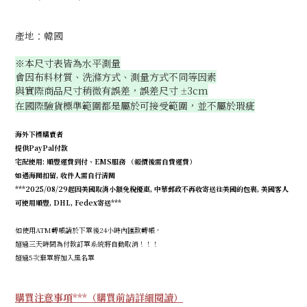
產地：韓國
※本尺寸表皆為水平測量
會因布料材質、洗滌方式、測量方式不同等因素
與實際商品尺寸稍微有誤差，誤差尺寸
3cm
±
在國際驗貨標準範圍都是屬於可接受範圍，並不屬於瑕疵
海外下標購賣者
提供PayPal付款
宅配使用: 順豐運費到付、EMS服務 （報價後需自費運費）
如遇海關扣留, 收件人需自行清關
***2025/08/29起因美國取消小額免稅優惠, 中華郵政不再收寄送往美國的包裹, 美國客人
可使用順豐, DHL, Fedex寄送***
如使用ATM轉帳請於下單後24小時內匯款轉帳，
超過三天時間為付款訂單系統將自動取消！！！
超過5次棄單將加入黑名單
購買注意事項***（購買前請詳細閱讀）