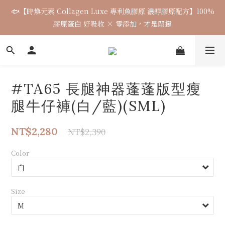
6
6
4
9
1
4
3
6
3
2
3
9
2
2
:
0
6
:
5
6
:
🐟【時煥元素 Collagen Luxe 專利魚膠原 濃醇膠原配方】100%
5
5
3
9
8
9
0
3
2
5
Days
Hours
Minutes
Seconds
2
1
2
8
1
1
5
4
5
4
4
2
8
7
8
膠原蛋白 好吸收 × 零添加，才是關鍵
2
1
4
1
0
1
7
0
0
4
3
4
3
3
1
7
6
7
1
0
3
0
0
6
3
2
3
2
2
:
0
6
:
5
6
:
0
2
5
2
1
2
Days
Hours
Minutes
Seconds
1
1
5
4
5
1
4
1
0
1
0
0
4
3
4
0
3
0
0
3
2
3
#TA65 長腿神器蓬蓬版型瘦
2
2
1
2
1
1
0
1
腿牛仔褲(白/藍)(SML)
0
0
0
NT$2,280
NT$2,390
Color
Size