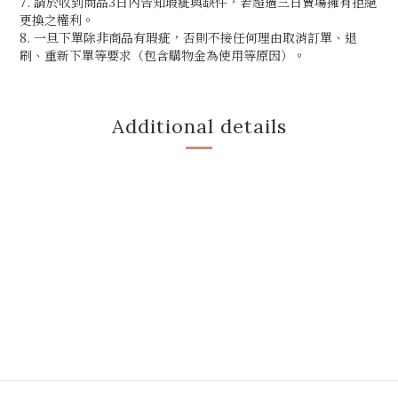
7. 請於收到商品3日內告知瑕疵與缺件，若超過三日賣場擁有拒絕
更換之權利。
8. 一旦下單除非商品有瑕疵，否則不接任何理由取消訂單、退
刷、重新下單等要求（包含購物金為使用等原因）。
Additional details