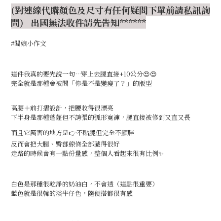
(對連線代購顏色及尺寸有任何疑問下單前請私訊詢
問) 出國無法收件請先告知******
#闆娘小作文
這件我真的要先說一句…穿上去腿直接+10公分😍😍
完全就是那種會被問「你是不是變瘦了？」的版型
高腰＋前打摺設計，把腰收得很漂亮
下半身是那種蓬蓬但不誇張的弧形寬褲，腿直接被修到又直又長
而且它厲害的地方是👉不貼腿但完全不顯胖
反而會把大腿、臀部線條全部藏得很好
走路的時候會有一點份量感，整個人看起來很有比例✨
白色是那種很乾淨的奶油白，不會透（這點很重要）
藍色就是很韓的淡牛仔色，隨便搭都很有感