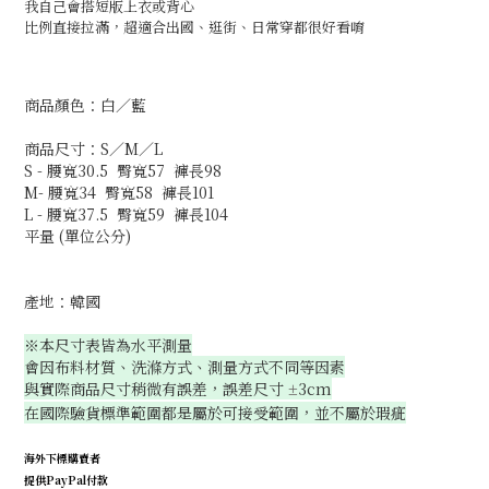
我自己會搭短版上衣或背心
比例直接拉滿，超適合出國、逛街、日常穿都很好看唷
商品顏色：白／藍
商品尺寸：S／M／L
S - 腰寬30.5 臀寬57 褲長98
M- 腰寬34 臀寬58 褲長101
L - 腰寬37.5 臀寬59 褲長104
平量 (單位公分)
產地：韓國
※本尺寸表皆為水平測量
會因布料材質、洗滌方式、測量方式不同等因素
與實際商品尺寸稍微有誤差，誤差尺寸
3cm
±
在國際驗貨標準範圍都是屬於可接受範圍，並不屬於瑕疵
海外下標購賣者
提供PayPal付款