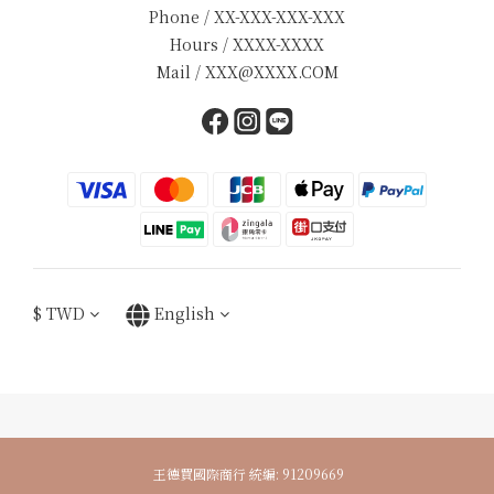
Phone / XX-XXX-XXX-XXX
Hours / XXXX-XXXX
Mail / XXX@XXXX.COM
$
TWD
English
王德買國際商行 統編: 91209669