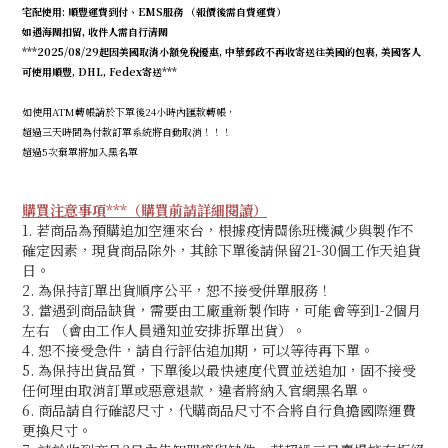
宅配使用: 順豐運費到付、EMS服務 （報價後需自費運費）
如遇海關扣留, 收件人需自行清關
***2025/08/29起因美國取消小額免稅優惠, 中華郵政不再收寄送往美國的包裹, 美國客人
可使用順豐, DHL, Fedex寄送***
如使用ATM轉帳請於下單後24小時內匯款轉帳，
超過三天時間為付款訂單系統將自動取消！！！
超過5次棄單將加入黑名單
購買注意事項***（購買前請詳細閱讀）
1. 若商品為預購追加空運來台，根據疫情關係班機減少與製作不
確定因素，現貨商品除外，其餘下單後請保留21-30個工作天追貨
日。
2. 為保持訂單出貨順序公平，恕不接受併單服務！
3. 當遇到商品缺貨，需要由工廠重新製作時，可能會等到1-2個月
左右 （會由工作人員通知並安排拆單出貨）。
4. 恕不接受急件，請自行評估追加期
，可以等待再下單。
5. 為保持出貨品質，下單後以最快速度代買並送追加，固不接受
任何理由取消訂單或惡意退款，違者將納入官網黑名單。
6. 商品請自行確認尺寸，代購商品尺寸不合將自行負擔國際運費
更換尺寸。